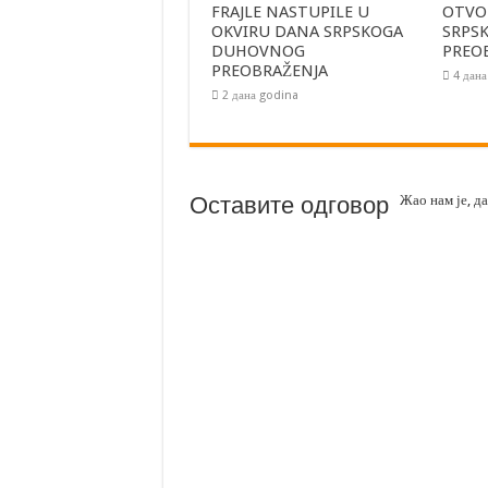
FRAJLE NASTUPILE U
OTVOR
OKVIRU DANA SRPSKOGA
SRPS
DUHOVNOG
PREO
PREOBRAŽENJA
4 дан
2 дана godina
Оставите одговор
Жао нам је, д