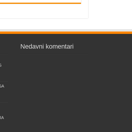
Nedavni komentari
G
GA
RA