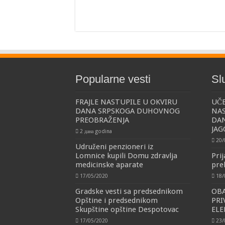
Popularne vesti
Sl
FRAJLE NASTUPILE U OKVIRU
UČE
DANA SRPSKOGA DUHOVNOG
NAS
PREOBRAŽENJA
DAN
JAG
2 дана godina
20/
Udruženi penzioneri iz
Lomnice kupili Domu zdravlja
Pri
medicinske aparate
pre
17/05/2020
18/
Gradske vesti sa predsednikom
OBA
Opštine i predsednikom
PRI
Skupštine opštine Despotovac
ELE
17/05/2020
23/