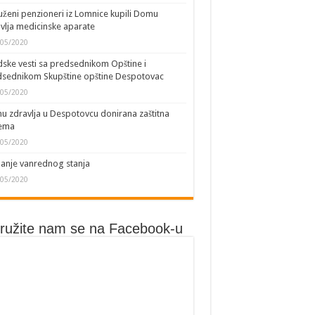
ženi penzioneri iz Lomnice kupili Domu
 JAVNOG ZDRAVLJA
vlja medicinske aparate
/05/2020
ske vesti sa predsednikom Opštine i
sednikom Skupštine opštine Despotovac
/05/2020
 zdravlja u Despotovcu donirana zaštitna
ema
/05/2020
anje vanrednog stanja
/05/2020
družite nam se na Facebook-u