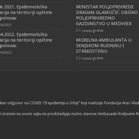
06.2021. Epidemiološka
MINISTAR POLJOPRIVREDE
acija na teritoriji opštine
DRAGAN GLAMOČIĆ OBIŠAO
potovac
POLJOPRIVREDNO
GAZDINSTVO U MEDVEĐI
06/2021
1 седмица godina
04.2022. Epidemiološka
acija na teritoriji opštine
MOBILNA AMBULANTA U
potovac
SENJSKOM RUDNIKU I
STRMOSTENU
04/2022
2 седмице godina
ti kao odgovor na COVID 19 epidemiju u Srbiji” koji realizuje Fondacija Ana i V
i izraženi na ovom sajtu ne predstavljaju nužno stavove Ambasade Kraljevine N