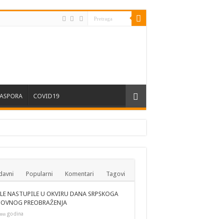
JASPORA
COVID19
davni
Popularni
Komentari
Tagovi
VEĐI
JLE NASTUPILE U OKVIRU DANA SRPSKOGA
OVNOG PREOBRAŽENJA
ана godina