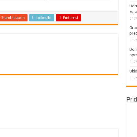
OBIŠAO RADOVE U STENJEVCU I VELIKOM POPOVIĆU
Udru
LISINE” ODRŽANA REGIONALNA RADIONICA O STRATEŠKOM PLANIRANJU
zdra
Stumbleupon
LinkedIn
Pinterest
17
ORGANIZACIJU MANIFESTACIJE “MIHOLJSKI SUSRETI SELA” U SLADAJI
Grad
” NA PREDSTAVLJANJU PLATFORME “SELA SRBIJE”
pred
17
Domu
opr
17
Ukid
17
Pri