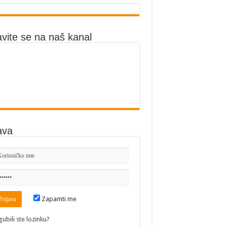
avite se na naš kanal
ava
Zapamti me
gubili ste lozinku?