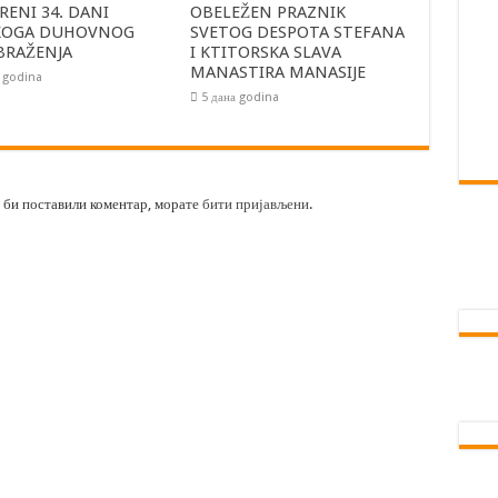
ENI 34. DANI
OBELEŽEN PRAZNIK
KOGA DUHOVNOG
SVETOG DESPOTA STEFANA
BRAŽENJA
I KTITORSKA SLAVA
MANASTIRA MANASIJE
а godina
5 дана godina
а би поставили коментар, морате
бити пријављени
.