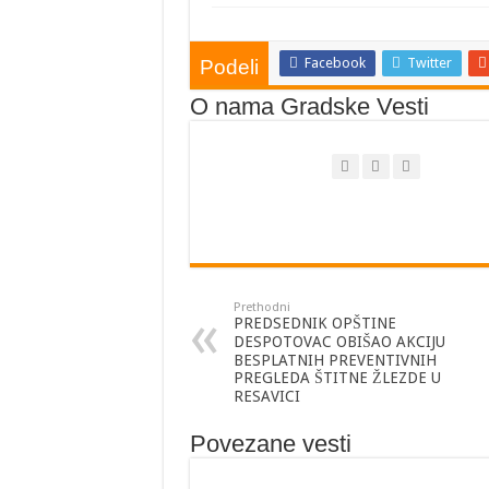
PREDSEDNIK OPŠTINE 
U HIDROKOMPLEKSU “
Facebook
Twitter
Podeli
POTPISAN UGOVOR ZA 
O nama Gradske Vesti
JP “RESAVSKA PEĆINA
Prethodni
PREDSEDNIK OPŠTINE
DESPOTOVAC OBIŠAO AKCIJU
BESPLATNIH PREVENTIVNIH
PREGLEDA ŠTITNE ŽLEZDE U
RESAVICI
Povezane vesti