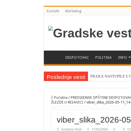
Kontakt
Marketing
DESPOTOVAC
POLITIKA
INFO
Poslednje vesti
FRAJLE NASTUPILE U
OTVORENI 34. DANI 
OBELEŽEN PRAZNIK S
Početna
/
PREDSEDNIK OPŠTINE DESPOTOVAC
ŽLEZDE U RESAVICI
/
viber_slika_2026-05-11_14
MINISTAR POLJOPRIV
MOBILNA AMBULANTA 
viber_slika_2026-0
OBELEŽENA GRADSKA S
Gradske Vesti
11/05/2026
Os