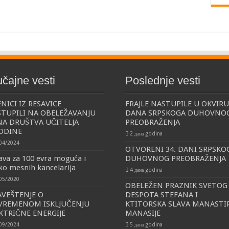
učajne vesti
Poslednje vesti
NICI IZ RESAVICE
FRAJLE NASTUPILE U OKVIRU
TUPILI NA OBELEŽAVANJU
DANA SRPSKOGA DUHOVNO
A DRUŠTVA UČITELJA
PREOBRAŽENJA
ODINE
2 дана godina
04/2024
OTVORENI 34. DANI SRPSKO
java za 100 evra moguća i
DUHOVNOG PREOBRAŽENJA
ko mesnih kancelarija
4 дана godina
05/2020
OBELEŽEN PRAZNIK SVETOG
VEŠTENJE O
DESPOTA STEFANA I
VREMENOM ISKLJUČENJU
KTITORSKA SLAVA MANASTI
KTRIČNE ENERGIJE
MANASIJE
09/2024
5 дана godina