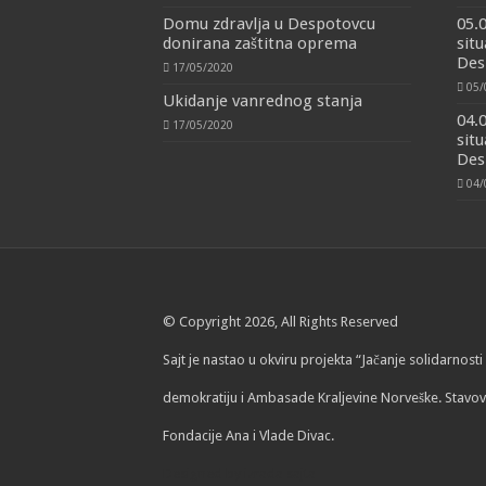
Domu zdravlja u Despotovcu
05.
donirana zaštitna oprema
situ
Des
17/05/2020
05/
Ukidanje vanrednog stanja
04.
17/05/2020
situ
Des
04/
© Copyright 2026, All Rights Reserved
Sajt je nastao u okviru projekta “Jačanje solidarnos
demokratiju i Ambasade Kraljevine Norveške. Stavov
Fondacije Ana i Vlade Divac.
Designed by
izrada sajta