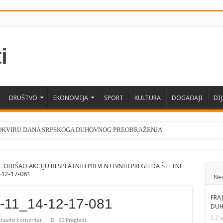
DRUŠTVO
EKONOMIJA
SPORT
KULTURA
DOGAĐAJI
DI
 OKVIRU DANA SRPSKOGA DUHOVNOG PREOBRAŽENJA
SRPSKOGA DUHOVNOG PREOBRAŽENJA
VETOG DESPOTA STEFANA I KTITORSKA SLAVA MANASTIRA MANASIJE
 OBIŠAO AKCIJU BESPLATNIH PREVENTIVNIH PREGLEDA ŠTITNE
-12-17-081
Ne
REDE DRAGAN GLAMOČIĆ OBIŠAO POLJOPRIVREDNO GAZDINSTVO U MED
U SENJSKOM RUDNIKU I STRMOSTENU
FRA
5-11_14-12-17-081
DUH
LAVA – SVETI PROKOPIJE
2 д
tavite komentar
90 Pregledi