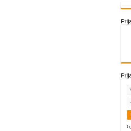
Prij
Prij
Iz