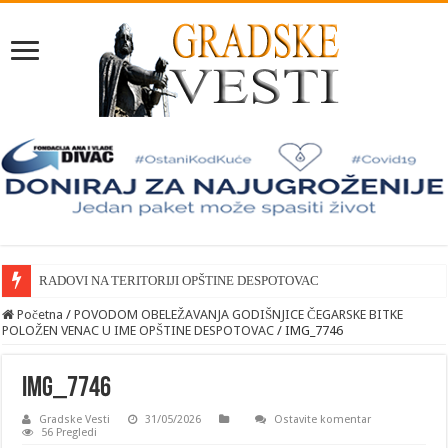
RADOVI NA TERITORIJI OPŠTINE DESPOTOVAC
Početna
/
POVODOM OBELEŽAVANJA GODIŠNJICE ČEGARSKE BITKE
POLOŽEN VENAC U IME OPŠTINE DESPOTOVAC
/
IMG_7746
IMG_7746
Gradske Vesti
31/05/2026
Ostavite komentar
56 Pregledi