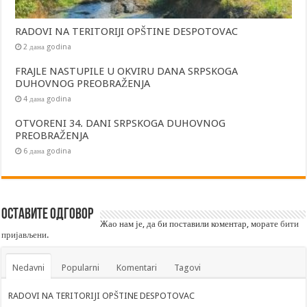
RADOVI NA TERITORIJI OPŠTINE DESPOTOVAC
2 дана godina
FRAJLE NASTUPILE U OKVIRU DANA SRPSKOGA
DUHOVNOG PREOBRAŽENJA
4 дана godina
OTVORENI 34. DANI SRPSKOGA DUHOVNOG
PREOBRAŽENJA
6 дана godina
Оставите одговор
Жао нам је, да би поставили коментар, морате
бити
пријављени
.
Nedavni
Popularni
Komentari
Tagovi
RADOVI NA TERITORIJI OPŠTINE DESPOTOVAC