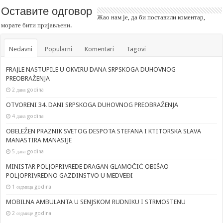
Оставите одговор
Жао нам је, да би поставили коментар,
морате
бити пријављени
.
Nedavni
Popularni
Komentari
Tagovi
FRAJLE NASTUPILE U OKVIRU DANA SRPSKOGA DUHOVNOG
PREOBRAŽENJA
2 дана godina
OTVORENI 34. DANI SRPSKOGA DUHOVNOG PREOBRAŽENJA
4 дана godina
OBELEŽEN PRAZNIK SVETOG DESPOTA STEFANA I KTITORSKA SLAVA
MANASTIRA MANASIJE
5 дана godina
MINISTAR POLJOPRIVREDE DRAGAN GLAMOČIĆ OBIŠAO
POLJOPRIVREDNO GAZDINSTVO U MEDVEĐI
1 седмица godina
MOBILNA AMBULANTA U SENJSKOM RUDNIKU I STRMOSTENU
2 седмице godina