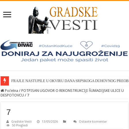
FRAJLE NASTUPILE U OKVIRU DANA SRPSKOGA DUHOVNOG PREO
Početna
/
POTPISAN UGOVOR O REKONSTRUKCIJI ŠUMADIJSKE ULICE U
DESPOTOVCU
/
7
7
Gradske Vesti
13/05/2026
Ostavite komentar
50 Pregledi