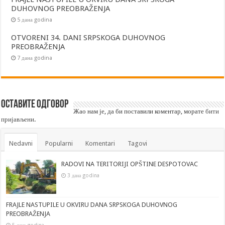
DUHOVNOG PREOBRAŽENJA
5 дана godina
OTVORENI 34. DANI SRPSKOGA DUHOVNOG
PREOBRAŽENJA
7 дана godina
Оставите одговор
Жао нам је, да би поставили коментар, морате
бити
пријављени
.
Nedavni
Popularni
Komentari
Tagovi
RADOVI NA TERITORIJI OPŠTINE DESPOTOVAC
3 дана godina
FRAJLE NASTUPILE U OKVIRU DANA SRPSKOGA DUHOVNOG
PREOBRAŽENJA