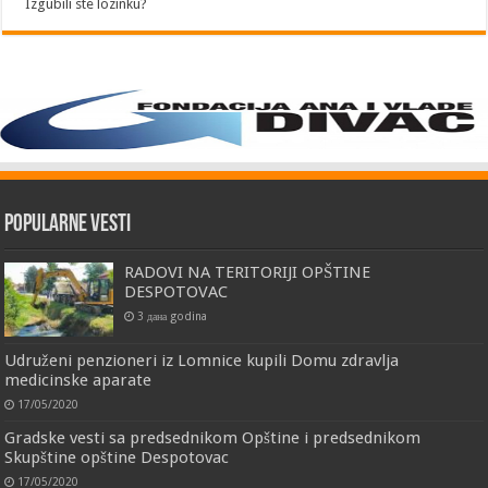
Izgubili ste lozinku?
Popularne vesti
RADOVI NA TERITORIJI OPŠTINE
DESPOTOVAC
3 дана godina
Udruženi penzioneri iz Lomnice kupili Domu zdravlja
medicinske aparate
17/05/2020
Gradske vesti sa predsednikom Opštine i predsednikom
Skupštine opštine Despotovac
17/05/2020