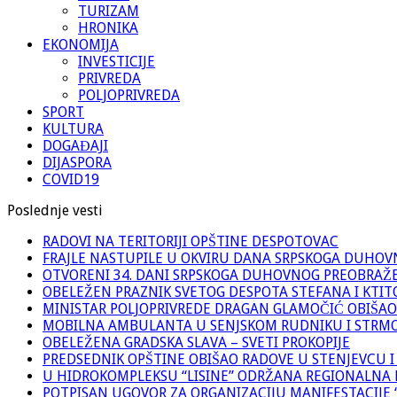
TURIZAM
HRONIKA
EKONOMIJA
INVESTICIJE
PRIVREDA
POLJOPRIVREDA
SPORT
KULTURA
DOGAĐAJI
DIJASPORA
COVID19
Poslednje vesti
RADOVI NA TERITORIJI OPŠTINE DESPOTOVAC
FRAJLE NASTUPILE U OKVIRU DANA SRPSKOGA DUHO
OTVORENI 34. DANI SRPSKOGA DUHOVNOG PREOBRAŽ
OBELEŽEN PRAZNIK SVETOG DESPOTA STEFANA I KTIT
MINISTAR POLJOPRIVREDE DRAGAN GLAMOČIĆ OBIŠAO
MOBILNA AMBULANTA U SENJSKOM RUDNIKU I STRM
OBELEŽENA GRADSKA SLAVA – SVETI PROKOPIJE
PREDSEDNIK OPŠTINE OBIŠAO RADOVE U STENJEVCU I
U HIDROKOMPLEKSU “LISINE” ODRŽANA REGIONALNA 
POTPISAN UGOVOR ZA ORGANIZACIJU MANIFESTACIJE “M