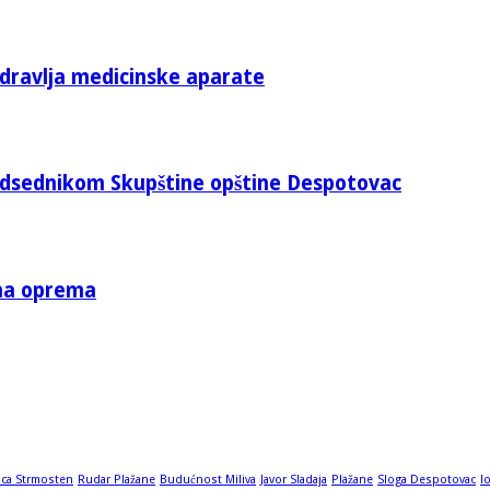
zdravlja medicinske aparate
edsednikom Skupštine opštine Despotovac
tna oprema
ica Strmosten
Rudar Plažane
Budućnost Miliva
Javor Sladaja
Plažane
Sloga Despotovac
l