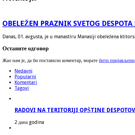
OBELEŽEN PRAZNIK SVETOG DESPOTA 
Danas, 01. avgusta, je u manastiru Manasiji obeležena ktitor
Оставите одговор
Жао нам је, да би поставили коментар, морате
бити пријављени
Nedavni
Popularni
Komentari
Tagovi
RADOVI NA TERITORIJI OPŠTINE DESPOTO
2 дана godina