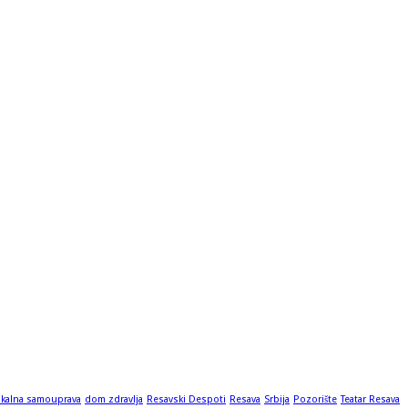
okalna samouprava
dom zdravlja
Resavski Despoti
Resava
Srbija
Pozorište
Teatar Resava