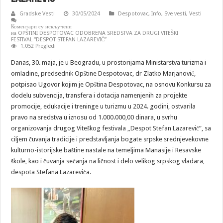
Gradske Vesti
30/05/2024
Despotovac
,
Info
,
Sve vesti
,
Vesti
Коментари су искључени
на OPŠTINI DESPOTOVAC ODOBRENA SREDSTVA ZA DRUGI VITEŠKI
FESTIVAL “DESPOT STEFAN LAZAREVIĆ”
1,052 Pregledi
Danas, 30. maja, je u Beogradu, u prostorijama Ministarstva turizma i
omladine, predsednik Opštine Despotovac, dr Zlatko Marjanović,
potpisao Ugovor kojim je Opština Despotovac, na osnovu Konkursu za
dodelu subvencija, transfera i dotacija namenjenih za projekte
promocije, edukacije i treninge u turizmu u 2024. godini, ostvarila
pravo na sredstva u iznosu od 1.000.000,00 dinara, u svrhu
organizovanja drugog Viteškog festivala „Despot Stefan Lazarević”, sa
ciljem čuvanja tradicije i predstavljanja bogate srpske srednjevekovne
kulturno-istorijske baštine nastale na temeljima Manasije i Resavske
škole, kao i čuvanja sećanja na ličnost i delo velikog srpskog vladara,
despota Stefana Lazarevića.