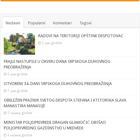
Nedavni
Popularni
Komentari
Tagovi
RADOVI NA TERITORIJI OPŠTINE DESPOTOVAC
3 дана godina
FRAJLE NASTUPILE U OKVIRU DANA SRPSKOGA DUHOVNOG
PREOBRAŽENJA
5 дана godina
OTVORENI 34. DANI SRPSKOGA DUHOVNOG PREOBRAŽENJA
7 дана godina
OBELEŽEN PRAZNIK SVETOG DESPOTA STEFANA I KTITORSKA SLAVA
MANASTIRA MANASIJE
1 седмица godina
MINISTAR POLJOPRIVREDE DRAGAN GLAMOČIĆ OBIŠAO
POLJOPRIVREDNO GAZDINSTVO U MEDVEĐI
2 седмице godina