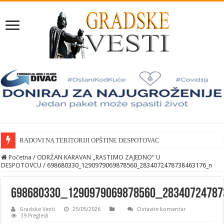
RADOVI NA TERITORIJI OPŠTINE DESPOTOVAC
Početna
/
ODRŽAN KARAVAN „RASTIMO ZAJEDNO“ U
DESPOTOVCU
/
698680330_1290979069878560_2834072478738463176_n
698680330_1290979069878560_2834072478
Gradske Vesti
25/05/2026
Ostavite komentar
39 Pregledi