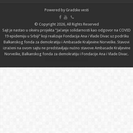
Powered by
Gradske vesti
© Copyright 2026, All Rights Reserved
Sajt je nastao u okviru projekta “Jačanje solidarnosti kao odgovor na COVID
19 epidemiju u Srbiji” koji realizuje Fondacija Ana i Vlade Divac uz podršku
Balkanskog fonda za demokratiju i Ambasade Kraljevine Norveške. Stavovi
izraženi na ovom sajtu ne predstavljaju nužno stavove Ambasade Kraljevine
Norveške, Balkanskog fonda za demokratiju i Fondacije Ana i Vlade Divac.
Designed by
izrada sajta