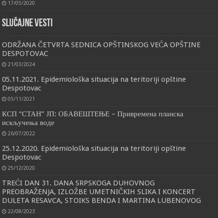
17/05/2020
Slučajne vesti
ODRŽANA ČETVRTA SEDNICA OPŠTINSKOG VEĆA OPŠTINE
DESPOTOVAC
21/03/2024
05.11.2021. Epidemiološka situacija na teritoriji opštine
Despotovac
05/11/2021
КСП “СТАН” ЈП: ОБАВЕШТЕЊЕ – Привремена планска
искључења воде
26/07/2022
25.12.2020. Epidemiološka situacija na teritoriji opštine
Despotovac
25/12/2020
TREĆI DAN 31. DANA SRPSKOGA DUHOVNOG
PREOBRAŽENJA, IZLOŽBE UMETNIČKIH SLIKA I KONCERT
DULETA RESAVCA, STOIKS BENDA I MARTINA LUBENOVOG
22/08/2023