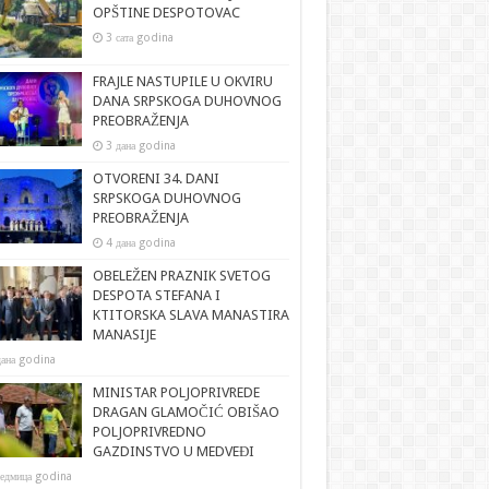
OPŠTINE DESPOTOVAC
_ec8af887
3 сата godina
FRAJLE NASTUPILE U OKVIRU
DANA SRPSKOGA DUHOVNOG
PREOBRAŽENJA
3 дана godina
OTVORENI 34. DANI
SRPSKOGA DUHOVNOG
PREOBRAŽENJA
4 дана godina
OBELEŽEN PRAZNIK SVETOG
DESPOTA STEFANA I
KTITORSKA SLAVA MANASTIRA
MANASIJE
дана godina
MINISTAR POLJOPRIVREDE
DRAGAN GLAMOČIĆ OBIŠAO
POLJOPRIVREDNO
GAZDINSTVO U MEDVEĐI
седмица godina