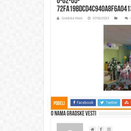
0-02-05-
72fa19bdcd4c940a8f6a041
Gradske Vesti
07/02/2023
Facebook
Twitter
Podeli
O nama Gradske Vesti