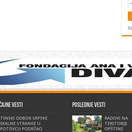
Iz
čajne vesti
Poslednje vesti
TINSKI ODBOR SRPSKE
RADOVI NA
IKALNE STRANKE U
TERITORIJI
SPOTOVCU PODRŽAO
OPŠTINE