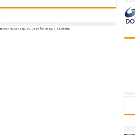
тавили коментар, морате
бити пријављени
.