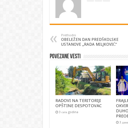
Prethodni
OBELEŽEN DAN PREDŠKOLSKE
USTANOVE „RADA MILJKOVIĆ“
Povezane vesti
RADOVI NA TERITORIJI
FRAJL
OPŠTINE DESPOTOVAC
OKVI
DUH
3 сата godina
PREO
3 дан