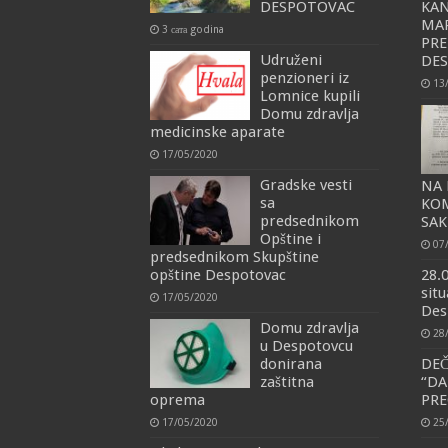
DESPOTOVAC
KAN
MAR
3 сата godina
PRE
Udruženi
DE
penzioneri iz
13
Lomnice kupili
Domu zdravlja
medicinske aparate
17/05/2020
Gradske vesti
NA 
sa
KO
predsednikom
SAK
Opštine i
07
predsednikom Skupštine
opštine Despotovac
28.
situ
17/05/2020
Des
Domu zdravlja
28
u Despotovcu
donirana
DEČ
zaštitna
“D
oprema
PRE
17/05/2020
25