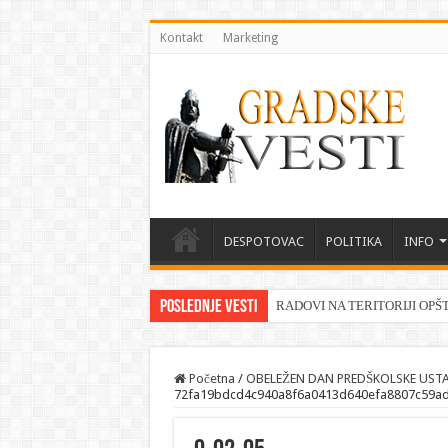
Kontakt
Marketing
DESPOTOVAC
POLITIKA
INFO
Poslednje vesti
RADOVI NA TERITORIJI OPŠ
Početna
/
OBELEŽEN DAN PREDŠKOLSKE USTA
72fa19bdcd4c940a8f6a0413d640efa8807c59ad