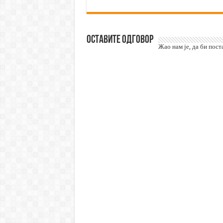
Оставите одговор
Жао нам је, да би пос