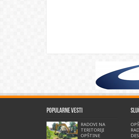
Popularne vesti
Slu
RADOVI NA
OPŠ
TERITORIJI
RAD
OPŠTINE
DE