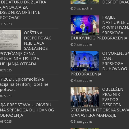
DIDATURU DR ZLATKA
DESPOTOVA
JANOVIĆA ZA
3 сата godina
DSEDNIKA OPŠTINE
FRAJLE
SPOTOVAC
NASTUPILE 
/11/2023
OKVIRU DAN
OPŠTINA
SRPSKOGA
DESPOTOVAC
DUHOVNOG PREOBRAŽENJA
NIJE DALA
3 дана godina
SAGLASNOST
OTVORENI 34
POVEĆANJE CENA
DANI
MUNALNIH USLUGA
SRPSKOGA
UPLJANJA OTPADA
DUHOVNOG
/02/2025
PREOBRAŽENJA
07.2021. Epidemiološka
4 дана godina
acija na teritoriji opštine
OBELEŽEN
potovac
PRAZNIK
/07/2021
SVETOG
IJA PREDSTAVA U OKVIRU
DESPOTA
ANA SRPSKOGA DUHOVNOG
STEFANA I KTITORSKA SLAV
OBRAŽENJA”
MANASTIRA MANASIJE
/08/2025
5 дана godina