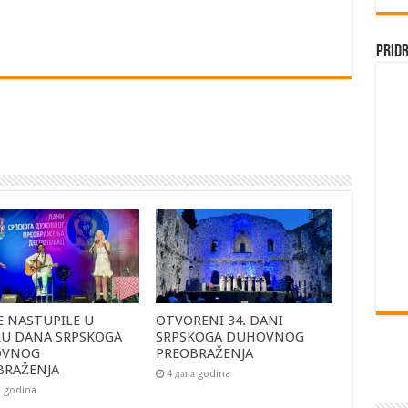
Pridr
E NASTUPILE U
OTVORENI 34. DANI
RU DANA SRPSKOGA
SRPSKOGA DUHOVNOG
OVNOG
PREOBRAŽENJA
BRAŽENJA
4 дана godina
а godina