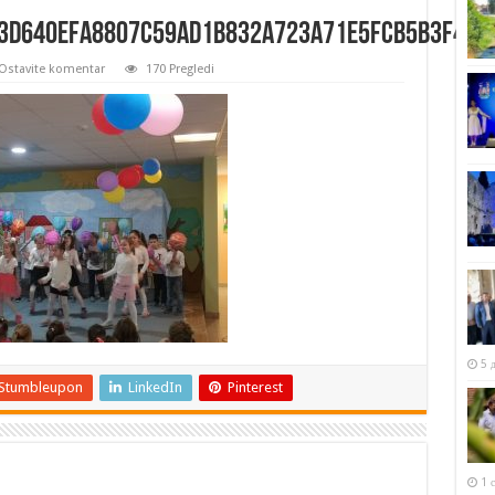
3d640efa8807c59ad1b832a723a71e5fcb5b3f45c
Ostavite komentar
170 Pregledi
5 
Stumbleupon
LinkedIn
Pinterest
1 