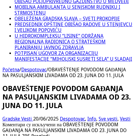
OBIŠAO POLJOPRIVREDNO GAZDINSTVO U MEDVEĐI
MOBILNA AMBULANTA U SENJSKOM RUDNIKU I
STRMOSTENU
OBELEŽENA GRADSKA SLAVA – SVETI PROKOPIJE
PREDSEDNIK OPŠTINE OBIŠAO RADOVE U STENJEVCU
I VELIKOM POPOVIĆU
U HIDROKOMPLEKSU “LISINE” ODRŽANA
REGIONALNA RADIONICA O STRATEŠKOM
PLANIRANJU JAVNOG ZDRAVLJA
POTPISAN UGOVOR ZA ORGANIZACIJU
MANIFESTACIJE “MIHOLJSKI SUSRETI SELA” U SLADAJI
Početna
/
Despotovac
/
OBAVEŠTENJE POVODOM GAĐANJA
NA PASULJANSKIM LIVADAMA OD 23. JUNA DO 11. JULA
OBAVEŠTENJE POVODOM GAĐANJA
NA PASULJANSKIM LIVADAMA OD 23.
JUNA DO 11. JULA
Gradske Vesti
20/06/2025
Despotovac
,
Info
,
Sve vesti
,
Vesti
Коментари су искључени
на OBAVEŠTENJE POVODOM
GAĐANJA NA PASULJANSKIM LIVADAMA OD 23. JUNA DO