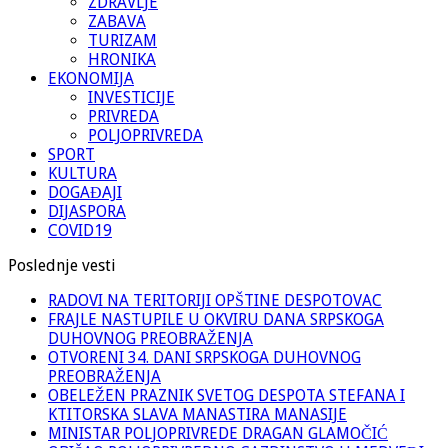
ZDRAVLJE
ZABAVA
TURIZAM
HRONIKA
EKONOMIJA
INVESTICIJE
PRIVREDA
POLJOPRIVREDA
SPORT
KULTURA
DOGAĐAJI
DIJASPORA
COVID19
Poslednje vesti
RADOVI NA TERITORIJI OPŠTINE DESPOTOVAC
FRAJLE NASTUPILE U OKVIRU DANA SRPSKOGA
DUHOVNOG PREOBRAŽENJA
OTVORENI 34. DANI SRPSKOGA DUHOVNOG
PREOBRAŽENJA
OBELEŽEN PRAZNIK SVETOG DESPOTA STEFANA I
KTITORSKA SLAVA MANASTIRA MANASIJE
MINISTAR POLJOPRIVREDE DRAGAN GLAMOČIĆ