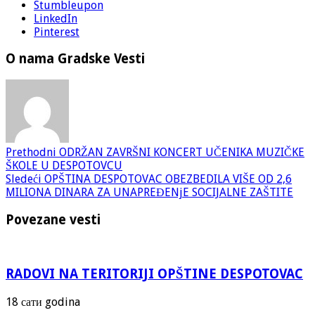
Stumbleupon
LinkedIn
Pinterest
O nama Gradske Vesti
Prethodni
ODRŽAN ZAVRŠNI KONCERT UČENIKA MUZIČKE
ŠKOLE U DESPOTOVCU
Sledeći
OPŠTINA DESPOTOVAC OBEZBEDILA VIŠE OD 2,6
MILIONA DINARA ZA UNAPREĐENjE SOCIJALNE ZAŠTITE
Povezane vesti
RADOVI NA TERITORIJI OPŠTINE DESPOTOVAC
18 сати godina