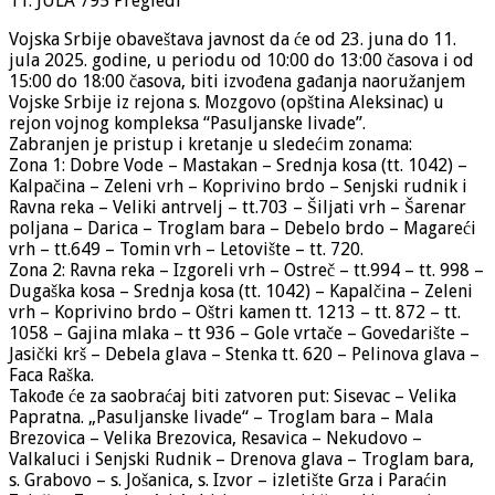
11. JULA
795 Pregledi
Vojska Srbije obaveštava javnost da će od 23. juna do 11.
jula 2025. godine, u periodu od 10:00 do 13:00 časova i od
15:00 do 18:00 časova, biti izvođena gađanja naoružanjem
Vojske Srbije iz rejona s. Mozgovo (opština Aleksinac) u
rejon vojnog kompleksa “Pasuljanske livade”.
Zabranjen je pristup i kretanje u sledećim zonama:
Zona 1: Dobre Vode – Mastakan – Srednja kosa (tt. 1042) –
Kalpačina – Zeleni vrh – Koprivino brdo – Senjski rudnik i
Ravna reka – Veliki antrvelj – tt.703 – Šiljati vrh – Šarenar
poljana – Darica – Troglam bara – Debelo brdo – Magareći
vrh – tt.649 – Tomin vrh – Letovište – tt. 720.
Zona 2: Ravna reka – Izgoreli vrh – Ostreč – tt.994 – tt. 998 –
Dugaška kosa – Srednja kosa (tt. 1042) – Kapalčina – Zeleni
vrh – Koprivino brdo – Oštri kamen tt. 1213 – tt. 872 – tt.
1058 – Gajina mlaka – tt 936 – Gole vrtače – Govedarište –
Jasički krš – Debela glava – Stenka tt. 620 – Pelinova glava –
Faca Raška.
Takođe će za saobraćaj biti zatvoren put: Sisevac – Velika
Papratna. „Pasuljanske livade“ – Troglam bara – Mala
Brezovica – Velika Brezovica, Resavica – Nekudovo –
Valkaluci i Senjski Rudnik – Drenova glava – Troglam bara,
s. Grabovo – s. Jošanica, s. Izvor – izletište Grza i Paraćin