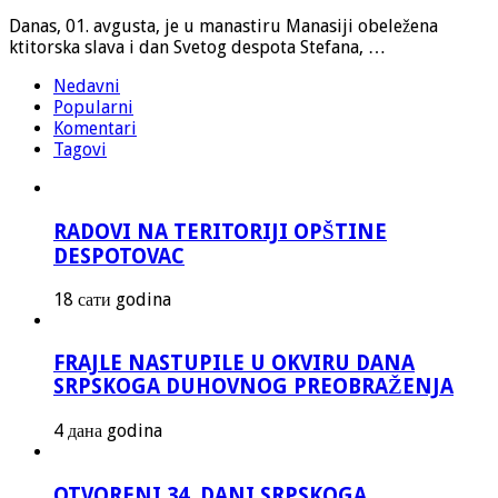
Danas, 01. avgusta, je u manastiru Manasiji obeležena
ktitorska slava i dan Svetog despota Stefana, …
Nedavni
Popularni
Komentari
Tagovi
RADOVI NA TERITORIJI OPŠTINE
DESPOTOVAC
18 сати godina
FRAJLE NASTUPILE U OKVIRU DANA
SRPSKOGA DUHOVNOG PREOBRAŽENJA
4 дана godina
OTVORENI 34. DANI SRPSKOGA