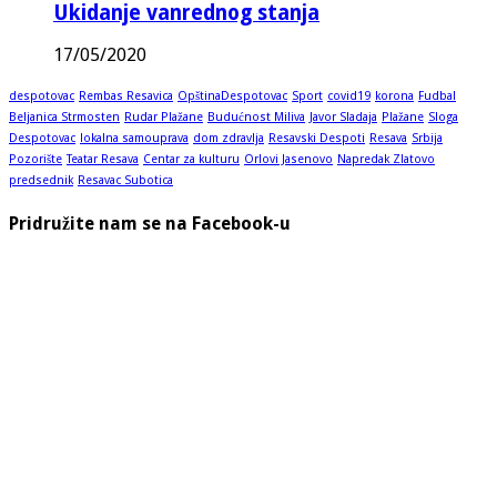
Ukidanje vanrednog stanja
17/05/2020
despotovac
Rembas Resavica
OpštinaDespotovac
Sport
covid19
korona
Fudbal
Beljanica Strmosten
Rudar Plažane
Budućnost Miliva
Javor Sladaja
Plažane
Sloga
Despotovac
lokalna samouprava
dom zdravlja
Resavski Despoti
Resava
Srbija
Pozorište
Teatar Resava
Centar za kulturu
Orlovi Jasenovo
Napredak Zlatovo
predsednik
Resavac Subotica
Pridružite nam se na Facebook-u