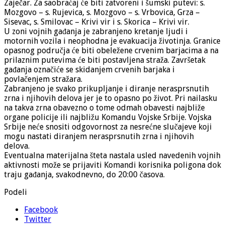
Zaječar. Za saobraćaj će biti zatvoreni i šumski putevi: s.
Mozgovo – s. Rujevica, s. Mozgovo – s. Vrbovica, Grza –
Sisevac, s. Smilovac – Krivi vir i s. Skorica – Krivi vir.
U zoni vojnih gađanja je zabranjeno kretanje ljudi i
motornih vozila i neophodna je evakuacija životinja. Granice
opasnog područja će biti obeležene crvenim barjacima a na
prilaznim putevima će biti postavljena straža. Završetak
gađanja označiće se skidanjem crvenih barjaka i
povlačenjem stražara.
Zabranjeno je svako prikupljanje i diranje nerasprsnutih
zrna i njihovih delova jer je to opasno po život. Pri nailasku
na takva zrna obavezno o tome odmah obavesti najbliže
organe policije ili najbližu Komandu Vojske Srbije. Vojska
Srbije neće snositi odgovornost za nesrećne slučajeve koji
mogu nastati diranjem nerasprsnutih zrna i njihovih
delova.
Eventualna materijalna šteta nastala usled navedenih vojnih
aktivnosti može se prijaviti Komandi korisnika poligona dok
traju gađanja, svakodnevno, do 20:00 časova.
Podeli
Facebook
Twitter