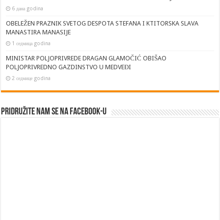
6 дана godina
OBELEŽEN PRAZNIK SVETOG DESPOTA STEFANA I KTITORSKA SLAVA
MANASTIRA MANASIJE
1 седмица godina
MINISTAR POLJOPRIVREDE DRAGAN GLAMOČIĆ OBIŠAO
POLJOPRIVREDNO GAZDINSTVO U MEDVEĐI
2 седмице godina
Pridružite nam se na Facebook-u