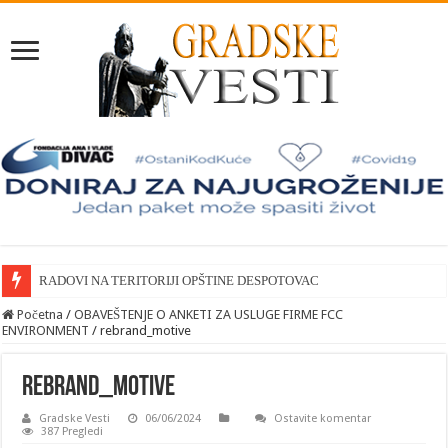
RADOVI NA TERITORIJI OPŠTINE DESPOTOVAC
Početna
/
OBAVEŠTENJE O ANKETI ZA USLUGE FIRME FCC
ENVIRONMENT
/
rebrand_motive
rebrand_motive
Gradske Vesti
06/06/2024
Ostavite komentar
387 Pregledi