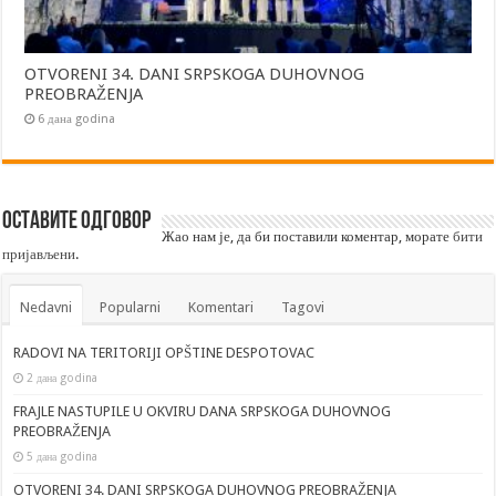
OTVORENI 34. DANI SRPSKOGA DUHOVNOG
PREOBRAŽENJA
6 дана godina
Оставите одговор
Жао нам је, да би поставили коментар, морате
бити
пријављени
.
Nedavni
Popularni
Komentari
Tagovi
RADOVI NA TERITORIJI OPŠTINE DESPOTOVAC
2 дана godina
FRAJLE NASTUPILE U OKVIRU DANA SRPSKOGA DUHOVNOG
PREOBRAŽENJA
5 дана godina
OTVORENI 34. DANI SRPSKOGA DUHOVNOG PREOBRAŽENJA