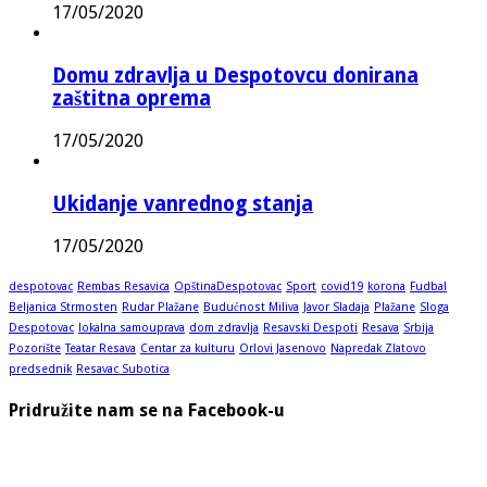
17/05/2020
Domu zdravlja u Despotovcu donirana
zaštitna oprema
17/05/2020
Ukidanje vanrednog stanja
17/05/2020
despotovac
Rembas Resavica
OpštinaDespotovac
Sport
covid19
korona
Fudbal
Beljanica Strmosten
Rudar Plažane
Budućnost Miliva
Javor Sladaja
Plažane
Sloga
Despotovac
lokalna samouprava
dom zdravlja
Resavski Despoti
Resava
Srbija
Pozorište
Teatar Resava
Centar za kulturu
Orlovi Jasenovo
Napredak Zlatovo
predsednik
Resavac Subotica
Pridružite nam se na Facebook-u