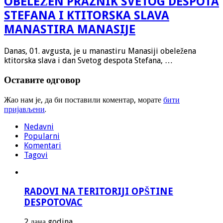
OBELEŽEN PRAZNIK SVETOG DESPOTA
STEFANA I KTITORSKA SLAVA
MANASTIRA MANASIJE
Danas, 01. avgusta, je u manastiru Manasiji obeležena
ktitorska slava i dan Svetog despota Stefana, …
Оставите одговор
Жао нам је, да би поставили коментар, морате
бити
пријављени
.
Nedavni
Popularni
Komentari
Tagovi
RADOVI NA TERITORIJI OPŠTINE
DESPOTOVAC
2 дана godina