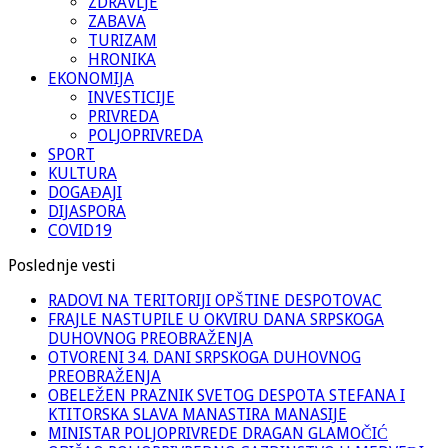
ZDRAVLJE
ZABAVA
TURIZAM
HRONIKA
EKONOMIJA
INVESTICIJE
PRIVREDA
POLJOPRIVREDA
SPORT
KULTURA
DOGAĐAJI
DIJASPORA
COVID19
Poslednje vesti
RADOVI NA TERITORIJI OPŠTINE DESPOTOVAC
FRAJLE NASTUPILE U OKVIRU DANA SRPSKOGA
DUHOVNOG PREOBRAŽENJA
OTVORENI 34. DANI SRPSKOGA DUHOVNOG
PREOBRAŽENJA
OBELEŽEN PRAZNIK SVETOG DESPOTA STEFANA I
KTITORSKA SLAVA MANASTIRA MANASIJE
MINISTAR POLJOPRIVREDE DRAGAN GLAMOČIĆ