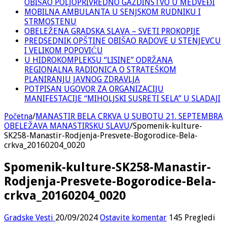
OBIŠAO POLJOPRIVREDNO GAZDINSTVO U MEDVEĐI
MOBILNA AMBULANTA U SENJSKOM RUDNIKU I
STRMOSTENU
OBELEŽENA GRADSKA SLAVA – SVETI PROKOPIJE
PREDSEDNIK OPŠTINE OBIŠAO RADOVE U STENJEVCU
I VELIKOM POPOVIĆU
U HIDROKOMPLEKSU “LISINE” ODRŽANA
REGIONALNA RADIONICA O STRATEŠKOM
PLANIRANJU JAVNOG ZDRAVLJA
POTPISAN UGOVOR ZA ORGANIZACIJU
MANIFESTACIJE “MIHOLJSKI SUSRETI SELA” U SLADAJI
Početna
/
MANASTIR BELA CRKVA U SUBOTU 21. SEPTEMBRA
OBELEŽAVA MANASTIRSKU SLAVU
/
Spomenik-kulture-
SK258-Manastir-Rodjenja-Presvete-Bogorodice-Bela-
crkva_20160204_0020
Spomenik-kulture-SK258-Manastir-
Rodjenja-Presvete-Bogorodice-Bela-
crkva_20160204_0020
Gradske Vesti
20/09/2024
Ostavite komentar
145 Pregledi