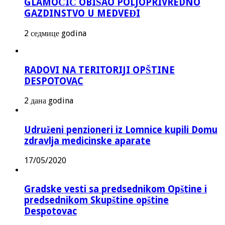
GLAMOČIĆ OBIŠAO POLJOPRIVREDNO
GAZDINSTVO U MEDVEĐI
2 седмице godina
RADOVI NA TERITORIJI OPŠTINE
DESPOTOVAC
2 дана godina
Udruženi penzioneri iz Lomnice kupili Domu
zdravlja medicinske aparate
17/05/2020
Gradske vesti sa predsednikom Opštine i
predsednikom Skupštine opštine
Despotovac