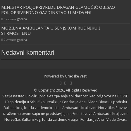
MINISTAR POLJOPRIVREDE DRAGAN GLAMOČIĆ OBIŠAO
POLJOPRIVREDNO GAZDINSTVO U MEDVEĐI
1 седмица godina
MOBILNA AMBULANTA U SENJSKOM RUDNIKU I
STRMOSTENU
2 седмице godina
Nedavni komentari
Powered by
Gradske vesti
© Copyright 2026, All Rights Reserved
Sajt je nastao u okviru projekta “Jačanje solidarnosti kao odgovor na COVID
19 epidemiju u Srbiji” koji realizuje Fondacija Ana i Vlade Divac uz podršku
Balkanskog fonda za demokratiju i Ambasade Kraljevine Norveške. Stavovi
izraženi na ovom sajtu ne predstavljaju nužno stavove Ambasade Kraljevine
Norveške, Balkanskog fonda za demokratiju i Fondacije Ana i Vlade Divac.
Designed by
izrada sajta