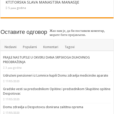
KTITORSKA SLAVA MANASTIRA MANASIJE
5 дана godina
Оставите одговор
Жао нам је, да би поставили коментар,
морате
бити пријављени
.
Nedavni
Popularni
Komentari
Tagovi
FRAJLE NASTUPILE U OKVIRU DANA SRPSKOGA DUHOVNOG
PREOBRAŽENJA
3 дана godina
Udruženi penzioneri iz Lomnice kupili Domu zdravlja medicinske aparate
17/05/2020
Gradske vesti sa predsednikom Opštine i predsednikom Skupštine opštine
Despotovac
17/05/2020
Domu zdravlja u Despotovcu donirana zaštitna oprema
17/05/2020