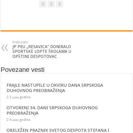
JP “RESAVSKA PEĆINA” NA PREDSTAVLJANJU PLATFORME “SELA SRBIJE
Prethodni
JP PEU „RESAVICA“ DONIRALO
SPORTSKE LOPTE ŠKOLAMA U
OPŠTINI DESPOTOVAC
Povezane vesti
FRAJLE NASTUPILE U OKVIRU DANA SRPSKOGA
DUHOVNOG PREOBRAŽENJA
3 дана godina
OTVORENI 34. DANI SRPSKOGA DUHOVNOG
PREOBRAŽENJA
4 дана godina
OBELEŽEN PRAZNIK SVETOG DESPOTA STEFANA I