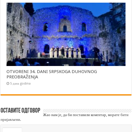
OTVORENI 34. DANI SRPSKOGA DUHOVNOG
PREOBRAŽENJA
5 дана godina
Оставите одговор
Жао нам је, да би поставили коментар, морате
бити
пријављени
.