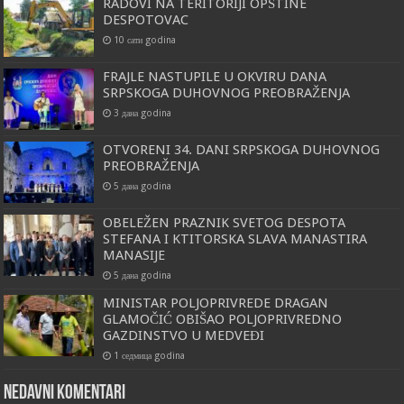
RADOVI NA TERITORIJI OPŠTINE
DESPOTOVAC
10 сати godina
FRAJLE NASTUPILE U OKVIRU DANA
SRPSKOGA DUHOVNOG PREOBRAŽENJA
3 дана godina
OTVORENI 34. DANI SRPSKOGA DUHOVNOG
PREOBRAŽENJA
5 дана godina
OBELEŽEN PRAZNIK SVETOG DESPOTA
STEFANA I KTITORSKA SLAVA MANASTIRA
MANASIJE
5 дана godina
MINISTAR POLJOPRIVREDE DRAGAN
GLAMOČIĆ OBIŠAO POLJOPRIVREDNO
GAZDINSTVO U MEDVEĐI
1 седмица godina
Nedavni komentari