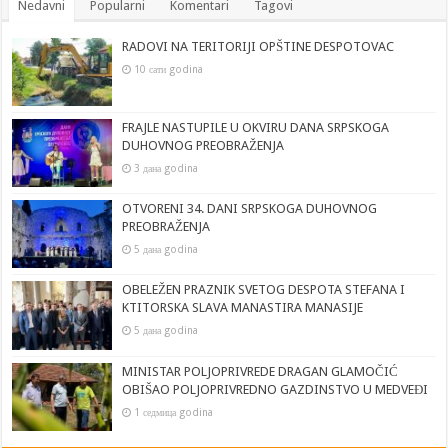
Nedavni
Popularni
Komentari
Tagovi
RADOVI NA TERITORIJI OPŠTINE DESPOTOVAC
10 сати godina
FRAJLE NASTUPILE U OKVIRU DANA SRPSKOGA
DUHOVNOG PREOBRAŽENJA
3 дана godina
OTVORENI 34. DANI SRPSKOGA DUHOVNOG
PREOBRAŽENJA
5 дана godina
OBELEŽEN PRAZNIK SVETOG DESPOTA STEFANA I
KTITORSKA SLAVA MANASTIRA MANASIJE
5 дана godina
MINISTAR POLJOPRIVREDE DRAGAN GLAMOČIĆ
OBIŠAO POLJOPRIVREDNO GAZDINSTVO U MEDVEĐI
1 седмица godina