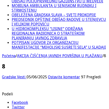
OBIŠAO POLJOPRIVREDNO GAZDINSTVO U MEDVEĐI
MOBILNA AMBULANTA U SENJSKOM RUDNIKU I
STRMOSTENU
OBELEŽENA GRADSKA SLAVA – SVETI PROKOPIJE
PREDSEDNIK OPŠTINE OBIŠAO RADOVE U STENJEVCU
I VELIKOM POPOVIĆU
U HIDROKOMPLEKSU “LISINE” ODRŽANA
REGIONALNA RADIONICA O STRATEŠKOM
PLANIRANJU JAVNOG ZDRAVLJA
POTPISAN UGOVOR ZA ORGANIZACIJU
MANIFESTACIJE “MIHOLJSKI SUSRETI SELA” U SLADAJI
Početna
/
AKCIJA ČIŠĆENJA JAVNIH POVRŠINA U PLAŽANU
/
8
8
Gradske Vesti
05/06/2025
Ostavite komentar
97 Pregledi
Podeli
Facebook
Twitter