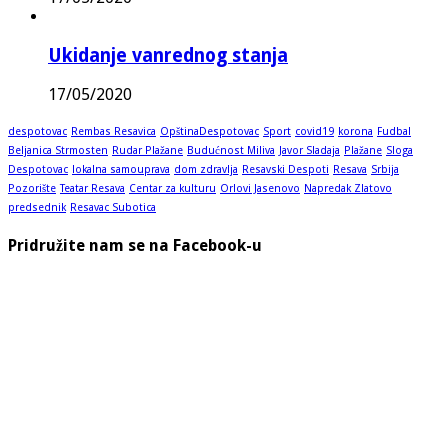
Ukidanje vanrednog stanja
17/05/2020
despotovac
Rembas Resavica
OpštinaDespotovac
Sport
covid19
korona
Fudbal
Beljanica Strmosten
Rudar Plažane
Budućnost Miliva
Javor Sladaja
Plažane
Sloga
Despotovac
lokalna samouprava
dom zdravlja
Resavski Despoti
Resava
Srbija
Pozorište
Teatar Resava
Centar za kulturu
Orlovi Jasenovo
Napredak Zlatovo
predsednik
Resavac Subotica
Pridružite nam se na Facebook-u