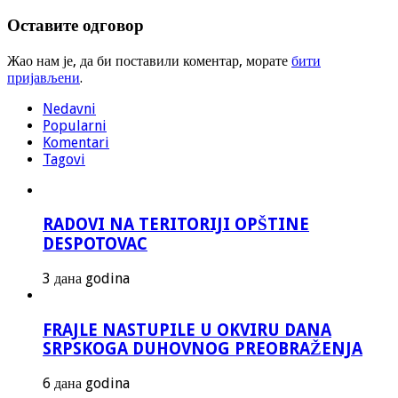
Оставите одговор
Жао нам је, да би поставили коментар, морате
бити
пријављени
.
Nedavni
Popularni
Komentari
Tagovi
RADOVI NA TERITORIJI OPŠTINE
DESPOTOVAC
3 дана godina
FRAJLE NASTUPILE U OKVIRU DANA
SRPSKOGA DUHOVNOG PREOBRAŽENJA
6 дана godina