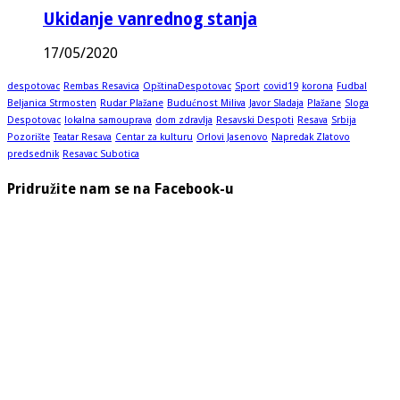
Ukidanje vanrednog stanja
17/05/2020
despotovac
Rembas Resavica
OpštinaDespotovac
Sport
covid19
korona
Fudbal
Beljanica Strmosten
Rudar Plažane
Budućnost Miliva
Javor Sladaja
Plažane
Sloga
Despotovac
lokalna samouprava
dom zdravlja
Resavski Despoti
Resava
Srbija
Pozorište
Teatar Resava
Centar za kulturu
Orlovi Jasenovo
Napredak Zlatovo
predsednik
Resavac Subotica
Pridružite nam se na Facebook-u