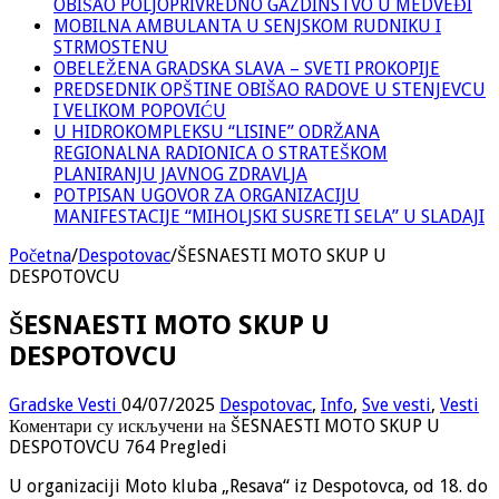
OBIŠAO POLJOPRIVREDNO GAZDINSTVO U MEDVEĐI
MOBILNA AMBULANTA U SENJSKOM RUDNIKU I
STRMOSTENU
OBELEŽENA GRADSKA SLAVA – SVETI PROKOPIJE
PREDSEDNIK OPŠTINE OBIŠAO RADOVE U STENJEVCU
I VELIKOM POPOVIĆU
U HIDROKOMPLEKSU “LISINE” ODRŽANA
REGIONALNA RADIONICA O STRATEŠKOM
PLANIRANJU JAVNOG ZDRAVLJA
POTPISAN UGOVOR ZA ORGANIZACIJU
MANIFESTACIJE “MIHOLJSKI SUSRETI SELA” U SLADAJI
Početna
/
Despotovac
/
ŠESNAESTI MOTO SKUP U
DESPOTOVCU
ŠESNAESTI MOTO SKUP U
DESPOTOVCU
Gradske Vesti
04/07/2025
Despotovac
,
Info
,
Sve vesti
,
Vesti
Коментари су искључени
на ŠESNAESTI MOTO SKUP U
DESPOTOVCU
764 Pregledi
U organizaciji Moto kluba „Resava“ iz Despotovca, od 18. do