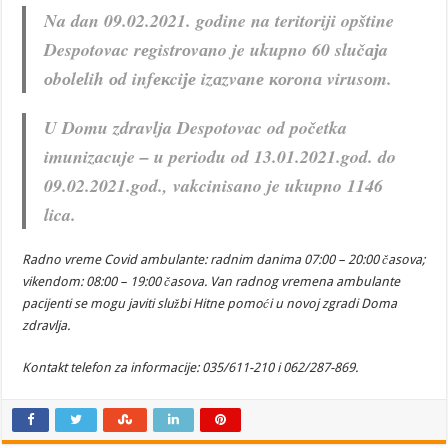
Na dan 09.02.2021. godine na teritoriji opštine
Despotovac rеgistrоvаno je ukupno 60 slučајa
оbоlеlih оd infекciје izаzvаnе коrоnа virusоm.
U Domu zdravlja Despotovac od početka
imunizacuje – u periodu od 13.01.2021.god. do
09.02.2021.god., vakcinisano je ukupno 1146
lica.
Radno vreme Covid ambulante: radnim danima 07:00 – 20:00 časova;
vikendom: 08:00 – 19:00 časova. Van radnog vremena ambulante
pacijenti se mogu javiti službi Hitne pomoći u novoj zgradi Doma
zdravlja.
Kontakt telefon za informacije: 035/611-210 i 062/287-869.