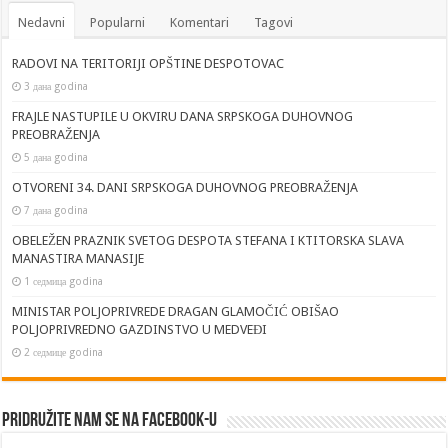
Nedavni
Popularni
Komentari
Tagovi
RADOVI NA TERITORIJI OPŠTINE DESPOTOVAC
3 дана godina
FRAJLE NASTUPILE U OKVIRU DANA SRPSKOGA DUHOVNOG
PREOBRAŽENJA
5 дана godina
OTVORENI 34. DANI SRPSKOGA DUHOVNOG PREOBRAŽENJA
7 дана godina
OBELEŽEN PRAZNIK SVETOG DESPOTA STEFANA I KTITORSKA SLAVA
MANASTIRA MANASIJE
1 седмица godina
MINISTAR POLJOPRIVREDE DRAGAN GLAMOČIĆ OBIŠAO
POLJOPRIVREDNO GAZDINSTVO U MEDVEĐI
2 седмице godina
Pridružite nam se na Facebook-u