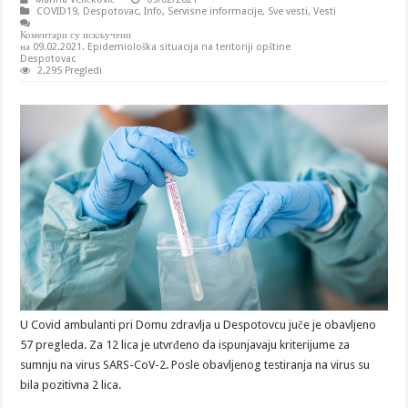
COVID19
,
Despotovac
,
Info
,
Servisne informacije
,
Sve vesti
,
Vesti
Коментари су искључени
на 09.02.2021. Epidemiološka situacija na teritoriji opštine
Despotovac
2,295 Pregledi
U Covid ambulanti pri Domu zdravlja u Despotovcu juče je obavljeno
57 pregleda. Za 12 lica je utvrđeno da ispunjavaju kriterijume za
sumnju na virus SARS-CoV-2. Posle obavljenog testiranja na virus su
bila pozitivna 2 lica.