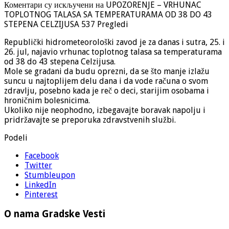
Коментари су искључени
на UPOZORENJE – VRHUNAC
TOPLOTNOG TALASA SA TEMPERATURAMA OD 38 DO 43
STEPENA CELZIJUSA
537 Pregledi
Republički hidrometeorološki zavod je za danas i sutra, 25. i
26. jul, najavio vrhunac toplotnog talasa sa temperaturama
od 38 do 43 stepena Celzijusa.
Mole se građani da budu oprezni, da se što manje izlažu
suncu u najtoplijem delu dana i da vode računa o svom
zdravlju, posebno kada je reč o deci, starijim osobama i
hroničnim bolesnicima.
Ukoliko nije neophodno, izbegavajte boravak napolju i
pridržavajte se preporuka zdravstvenih službi.
Podeli
Facebook
Twitter
Stumbleupon
LinkedIn
Pinterest
O nama Gradske Vesti