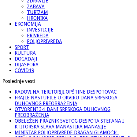
ZDRAVLJE
ZABAVA
TURIZAM
HRONIKA
EKONOMIJA
INVESTICIJE
PRIVREDA
POLJOPRIVREDA
SPORT
KULTURA
DOGAĐAJI
DIJASPORA
COVID19
Poslednje vesti
RADOVI NA TERITORIJI OPŠTINE DESPOTOVAC
FRAJLE NASTUPILE U OKVIRU DANA SRPSKOGA
DUHOVNOG PREOBRAŽENJA
OTVORENI 34. DANI SRPSKOGA DUHOVNOG
PREOBRAŽENJA
OBELEŽEN PRAZNIK SVETOG DESPOTA STEFANA I
KTITORSKA SLAVA MANASTIRA MANASIJE
MINISTAR POLJOPRIVREDE DRAGAN GLAMOČIĆ