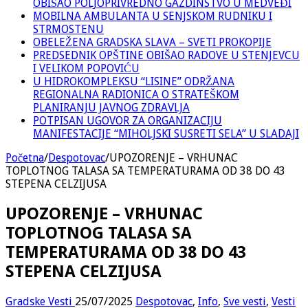
OBIŠAO POLJOPRIVREDNO GAZDINSTVO U MEDVEĐI
MOBILNA AMBULANTA U SENJSKOM RUDNIKU I
STRMOSTENU
OBELEŽENA GRADSKA SLAVA – SVETI PROKOPIJE
PREDSEDNIK OPŠTINE OBIŠAO RADOVE U STENJEVCU
I VELIKOM POPOVIĆU
U HIDROKOMPLEKSU “LISINE” ODRŽANA
REGIONALNA RADIONICA O STRATEŠKOM
PLANIRANJU JAVNOG ZDRAVLJA
POTPISAN UGOVOR ZA ORGANIZACIJU
MANIFESTACIJE “MIHOLJSKI SUSRETI SELA” U SLADAJI
Početna
/
Despotovac
/
UPOZORENJE – VRHUNAC
TOPLOTNOG TALASA SA TEMPERATURAMA OD 38 DO 43
STEPENA CELZIJUSA
UPOZORENJE – VRHUNAC
TOPLOTNOG TALASA SA
TEMPERATURAMA OD 38 DO 43
STEPENA CELZIJUSA
Gradske Vesti
25/07/2025
Despotovac
,
Info
,
Sve vesti
,
Vesti