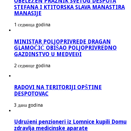
OBELEŽEN PRAZNIK SVETOG DESPOTA
STEFANA I KTITORSKA SLAVA MANASTIRA
MANASIJE
1 седмица godina
MINISTAR POLJOPRIVREDE DRAGAN
GLAMOČIĆ OBIŠAO POLJOPRIVREDNO
GAZDINSTVO U MEDVEĐI
2 седмице godina
RADOVI NA TERITORIJI OPŠTINE
DESPOTOVAC
3 дана godina
Udruženi penzioneri iz Lomnice kupili Domu
zdravlja medicinske aparate