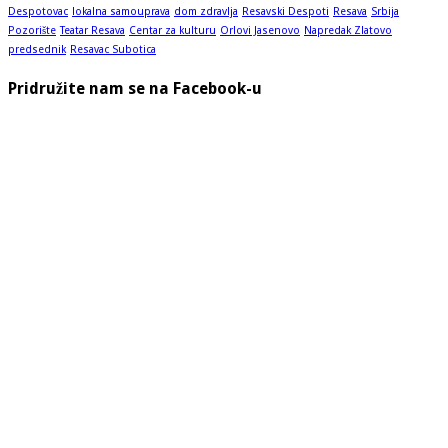
Despotovac
lokalna samouprava
dom zdravlja
Resavski Despoti
Resava
Srbija
Pozorište
Teatar Resava
Centar za kulturu
Orlovi Jasenovo
Napredak Zlatovo
predsednik
Resavac Subotica
Pridružite nam se na Facebook-u