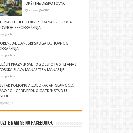
OPŠTINE DESPOTOVAC
20 сати godina
JLE NASTUPILE U OKVIRU DANA SRPSKOGA
OVNOG PREOBRAŽENJA
дана godina
ORENI 34. DANI SRPSKOGA DUHOVNOG
OBRAŽENJA
дана godina
LEŽEN PRAZNIK SVETOG DESPOTA STEFANA I
TORSKA SLAVA MANASTIRA MANASIJE
дана godina
ISTAR POLJOPRIVREDE DRAGAN GLAMOČIĆ
ŠAO POLJOPRIVREDNO GAZDINSTVO U
VEĐI
седмице godina
užite nam se na Facebook-u