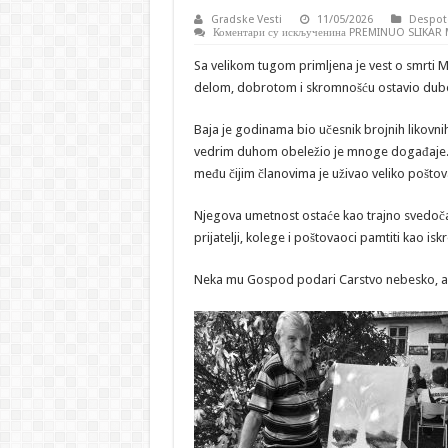
Gradske Vesti
11/05/2026
Despot
Коментари су искључени
на PREMINUO SLIKAR 
Sa velikom tugom primljena je vest o smrti Mi
delom, dobrotom i skromnošću ostavio dubo
Baja je godinama bio učesnik brojnih likovnih 
vedrim duhom obeležio je mnoge događaje. Bi
među čijim članovima je uživao veliko poštov
Njegova umetnost ostaće kao trajno svedočans
prijatelji, kolege i poštovaoci pamtiti kao is
Neka mu Gospod podari Carstvo nebesko, a n