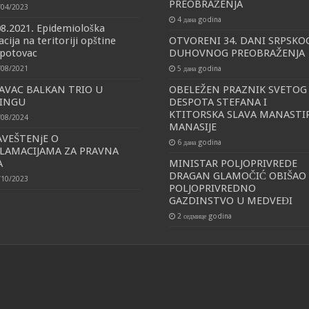
PREOBRAŽENJA
/04/2023
4 дана godina
08.2021. Epidemiološka
acija na teritoriji opštine
OTVORENI 34. DANI SRPSKO
potovac
DUHOVNOG PREOBRAŽENJA
/08/2021
5 дана godina
AVAC BALKAN TRIO U
OBELEŽEN PRAZNIK SVETOG
KINGU
DESPOTA STEFANA I
KTITORSKA SLAVA MANASTI
/08/2024
MANASIJE
VEŠTENjE O
6 дана godina
LAMACIJAMA ZA PRAVNA
A
MINISTAR POLJOPRIVREDE
DRAGAN GLAMOČIĆ OBIŠAO
/10/2023
POLJOPRIVREDNO
GAZDINSTVO U MEDVEĐI
2 седмице godina