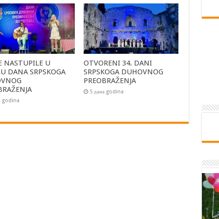
E NASTUPILE U
OTVORENI 34. DANI
RU DANA SRPSKOGA
SRPSKOGA DUHOVNOG
OVNOG
PREOBRAŽENJA
BRAŽENJA
5 дана godina
а godina