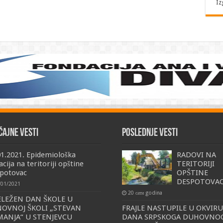
Iz
čajne vesti
Poslednje vesti
01.2021. Epidemiološka
RADOVI NA
acija na teritoriji opštine
TERITORIJI
potovac
OPŠTINE
DESPOTOVA
/01/2021
20 сати godina
LEŽEN DAN ŠKOLE U
OVNOJ ŠKOLI „STEVAN
FRAJLE NASTUPILE U OKVIRU
ANJA“ U STENJEVCU
DANA SRPSKOGA DUHOVNO