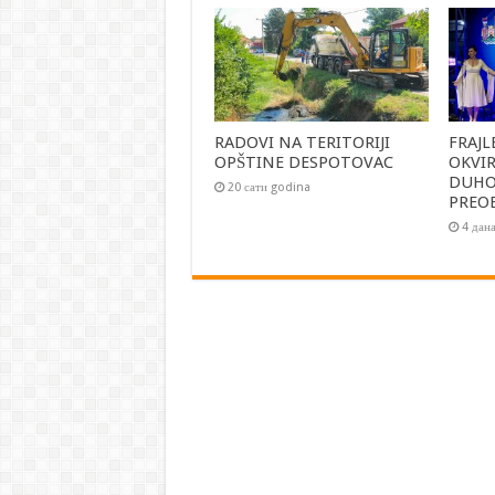
RADOVI NA TERITORIJI
FRAJL
OPŠTINE DESPOTOVAC
OKVI
DUH
20 сати godina
PREO
4 дан