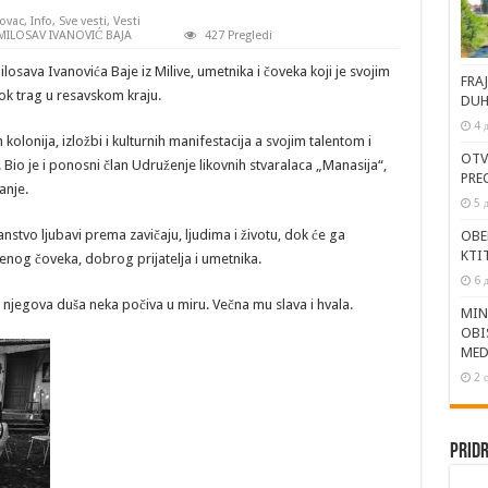
ovac
,
Info
,
Sve vesti
,
Vesti
MILOSAV IVANOVIĆ BAJA
427 Pregledi
losava Ivanovića Baje iz Milive, umetnika i čoveka koji je svojim
FRA
k trag u resavskom kraju.
DUH
4 
kolonija, izložbi i kulturnih manifestacija a svojim talentom i
OTV
o je i ponosni član Udruženje likovnih stvaralaca „Manasija“,
PRE
anje.
5 
tvo ljubavi prema zavičaju, ljudima i životu, dok će ga
OBE
KTI
krenog čoveka, dobrog prijatelja i umetnika.
6 
jegova duša neka počiva u miru. Večna mu slava i hvala.
MIN
OBI
MED
2 
Pridr