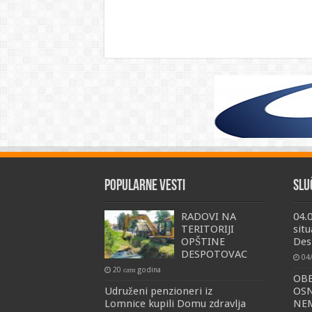
Popularne vesti
Slu
RADOVI NA
04.
TERITORIJI
situ
OPŠTINE
Des
DESPOTOVAC
04
20 сати godina
OBE
Udruženi penzioneri iz
OSN
Lomnice kupili Domu zdravlja
NEM