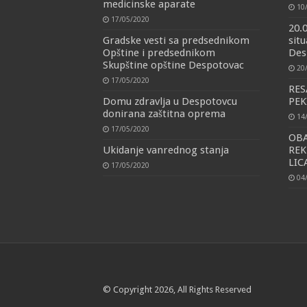
medicinske aparate
10
17/05/2020
20.
Gradske vesti sa predsednikom
situ
Opštine i predsednikom
Des
Skupštine opštine Despotovac
20
17/05/2020
RES
Domu zdravlja u Despotovcu
PE
donirana zaštitna oprema
14
17/05/2020
OBA
Ukidanje vanrednog stanja
REK
LIC
17/05/2020
04
© Copyright 2026, All Rights Reserved