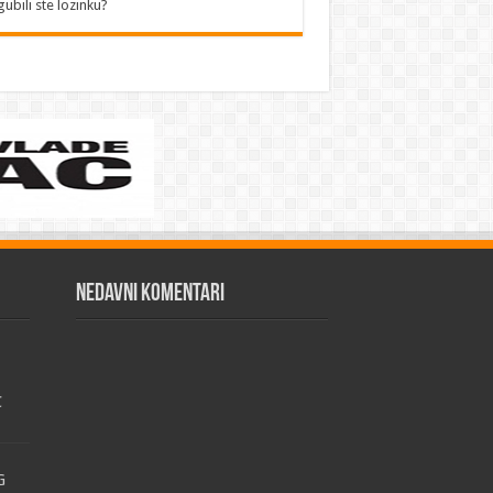
gubili ste lozinku?
Nedavni komentari
C
G