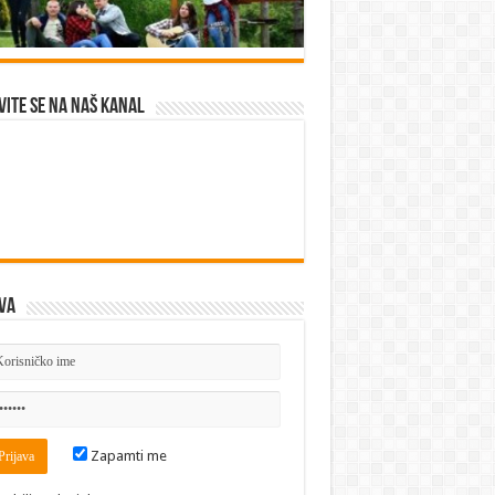
vite se na naš kanal
va
Zapamti me