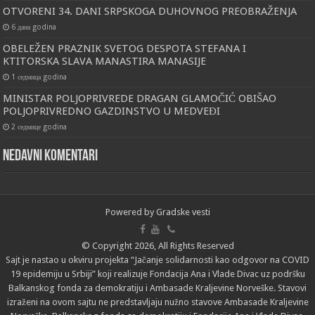
OTVORENI 34. DANI SRPSKOGA DUHOVNOG PREOBRAŽENJA
6 дана godina
OBELEŽEN PRAZNIK SVETOG DESPOTA STEFANA I
KTITORSKA SLAVA MANASTIRA MANASIJE
1 седмица godina
MINISTAR POLJOPRIVREDE DRAGAN GLAMOČIĆ OBIŠAO
POLJOPRIVREDNO GAZDINSTVO U MEDVEĐI
2 седмице godina
Nedavni komentari
Powered by
Gradske vesti
© Copyright 2026, All Rights Reserved
Sajt je nastao u okviru projekta “Jačanje solidarnosti kao odgovor na COVID
19 epidemiju u Srbiji” koji realizuje Fondacija Ana i Vlade Divac uz podršku
Balkanskog fonda za demokratiju i Ambasade Kraljevine Norveške. Stavovi
izraženi na ovom sajtu ne predstavljaju nužno stavove Ambasade Kraljevine