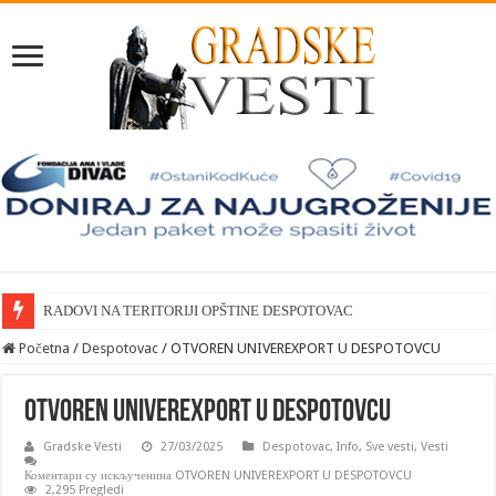
RADOVI NA TERITORIJI OPŠTINE DESPOTOVAC
Početna
/
Despotovac
/
OTVOREN UNIVEREXPORT U DESPOTOVCU
OTVOREN UNIVEREXPORT U DESPOTOVCU
Gradske Vesti
27/03/2025
Despotovac
,
Info
,
Sve vesti
,
Vesti
Коментари су искључени
на OTVOREN UNIVEREXPORT U DESPOTOVCU
2,295 Pregledi