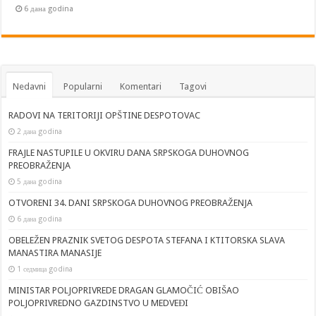
6 дана godina
Nedavni
Popularni
Komentari
Tagovi
RADOVI NA TERITORIJI OPŠTINE DESPOTOVAC
2 дана godina
FRAJLE NASTUPILE U OKVIRU DANA SRPSKOGA DUHOVNOG
PREOBRAŽENJA
5 дана godina
OTVORENI 34. DANI SRPSKOGA DUHOVNOG PREOBRAŽENJA
6 дана godina
OBELEŽEN PRAZNIK SVETOG DESPOTA STEFANA I KTITORSKA SLAVA
MANASTIRA MANASIJE
1 седмица godina
MINISTAR POLJOPRIVREDE DRAGAN GLAMOČIĆ OBIŠAO
POLJOPRIVREDNO GAZDINSTVO U MEDVEĐI