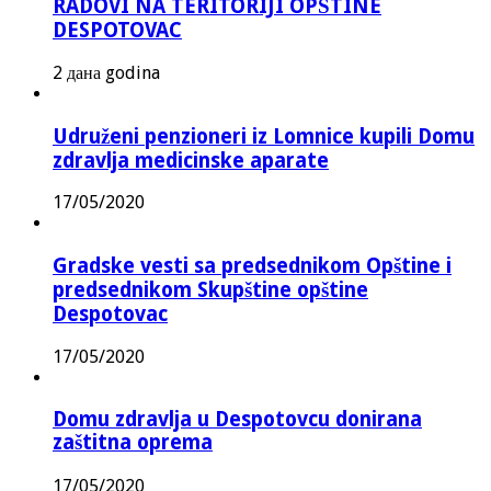
RADOVI NA TERITORIJI OPŠTINE
DESPOTOVAC
2 дана godina
Udruženi penzioneri iz Lomnice kupili Domu
zdravlja medicinske aparate
17/05/2020
Gradske vesti sa predsednikom Opštine i
predsednikom Skupštine opštine
Despotovac
17/05/2020
Domu zdravlja u Despotovcu donirana
zaštitna oprema
17/05/2020