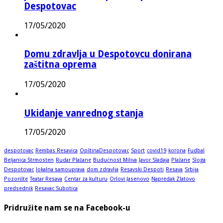
Despotovac
17/05/2020
Domu zdravlja u Despotovcu donirana
zaštitna oprema
17/05/2020
Ukidanje vanrednog stanja
17/05/2020
despotovac
Rembas Resavica
OpštinaDespotovac
Sport
covid19
korona
Fudbal
Beljanica Strmosten
Rudar Plažane
Budućnost Miliva
Javor Sladaja
Plažane
Sloga
Despotovac
lokalna samouprava
dom zdravlja
Resavski Despoti
Resava
Srbija
Pozorište
Teatar Resava
Centar za kulturu
Orlovi Jasenovo
Napredak Zlatovo
predsednik
Resavac Subotica
Pridružite nam se na Facebook-u