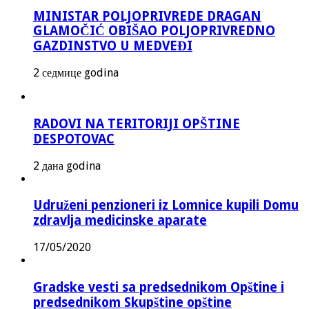
MINISTAR POLJOPRIVREDE DRAGAN
GLAMOČIĆ OBIŠAO POLJOPRIVREDNO
GAZDINSTVO U MEDVEĐI
2 седмице godina
RADOVI NA TERITORIJI OPŠTINE
DESPOTOVAC
2 дана godina
Udruženi penzioneri iz Lomnice kupili Domu
zdravlja medicinske aparate
17/05/2020
Gradske vesti sa predsednikom Opštine i
predsednikom Skupštine opštine