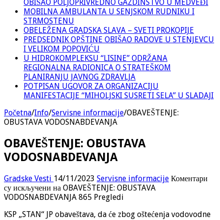
OBIŠAO POLJOPRIVREDNO GAZDINSTVO U MEDVEĐI
MOBILNA AMBULANTA U SENJSKOM RUDNIKU I
STRMOSTENU
OBELEŽENA GRADSKA SLAVA – SVETI PROKOPIJE
PREDSEDNIK OPŠTINE OBIŠAO RADOVE U STENJEVCU
I VELIKOM POPOVIĆU
U HIDROKOMPLEKSU “LISINE” ODRŽANA
REGIONALNA RADIONICA O STRATEŠKOM
PLANIRANJU JAVNOG ZDRAVLJA
POTPISAN UGOVOR ZA ORGANIZACIJU
MANIFESTACIJE “MIHOLJSKI SUSRETI SELA” U SLADAJI
Početna
/
Info
/
Servisne informacije
/
OBAVEŠTENJE:
OBUSTAVA VODOSNABDEVANJA
OBAVEŠTENJE: OBUSTAVA
VODOSNABDEVANJA
Gradske Vesti
14/11/2023
Servisne informacije
Коментари
су искључени
на OBAVEŠTENJE: OBUSTAVA
VODOSNABDEVANJA
865 Pregledi
KSP „STAN“ JP obaveštava, da će zbog oštećenja vodovodne