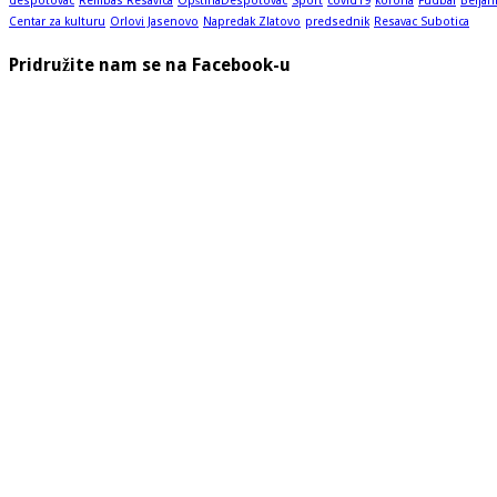
despotovac
Rembas Resavica
OpštinaDespotovac
Sport
covid19
korona
Fudbal
Beljan
Centar za kulturu
Orlovi Jasenovo
Napredak Zlatovo
predsednik
Resavac Subotica
Pridružite nam se na Facebook-u