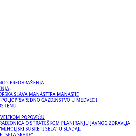
VNOG PREOBRAŽENJA
ENJA
ORSKA SLAVA MANASTIRA MANASIJE
 POLJOPRIVREDNO GAZDINSTVO U MEDVEĐI
OSTENU
 VELIKOM POPOVIĆU
RADIONICA O STRATEŠKOM PLANIRANJU JAVNOG ZDRAVLJA
IHOLJSKI SUSRETI SELA” U SLADAJI
 “SELA SRBIJE”