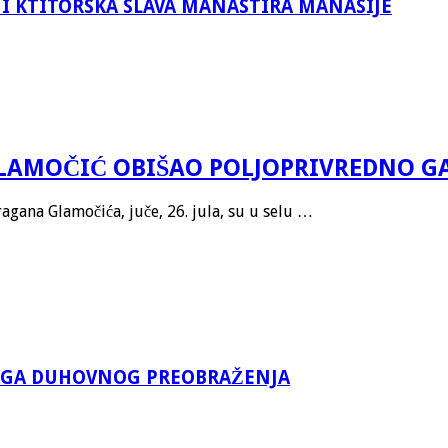
I KTITORSKA SLAVA MANASTIRA MANASIJE
LAMOČIĆ OBIŠAO POLJOPRIVREDNO G
agana Glamočića, juče, 26. jula, su u selu …
KOGA DUHOVNOG PREOBRAŽENJA