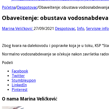
Početna
/
Despotovac
/
Obaveštenje: obustava vodosnabdevanj
Obaveštenje: obustava vodosnabdeva
Marina Veličković
27/09/2021
Despotovac
,
Info
,
Servisne inf
Zbog kvara na dalekovodu i popravke koja je u toku, KSP “Sta
Normalno vodosnabdevanje se očekuje nakon završetka radov
Podeli
Facebook
Twitter
Stumbleupon
LinkedIn
Pinterest
O nama Marina Veličković