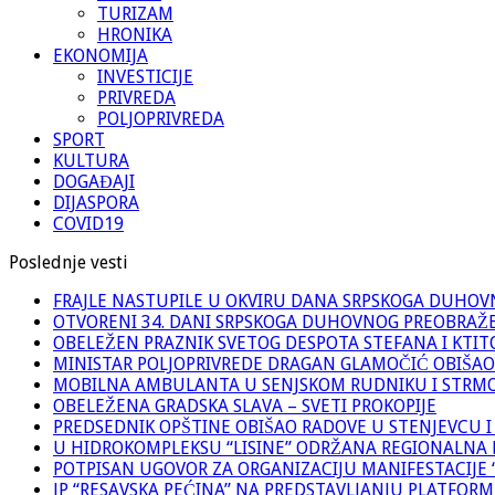
TURIZAM
HRONIKA
EKONOMIJA
INVESTICIJE
PRIVREDA
POLJOPRIVREDA
SPORT
KULTURA
DOGAĐAJI
DIJASPORA
COVID19
Poslednje vesti
FRAJLE NASTUPILE U OKVIRU DANA SRPSKOGA DUHO
OTVORENI 34. DANI SRPSKOGA DUHOVNOG PREOBRAŽ
OBELEŽEN PRAZNIK SVETOG DESPOTA STEFANA I KTIT
MINISTAR POLJOPRIVREDE DRAGAN GLAMOČIĆ OBIŠAO
MOBILNA AMBULANTA U SENJSKOM RUDNIKU I STRM
OBELEŽENA GRADSKA SLAVA – SVETI PROKOPIJE
PREDSEDNIK OPŠTINE OBIŠAO RADOVE U STENJEVCU I
U HIDROKOMPLEKSU “LISINE” ODRŽANA REGIONALNA 
POTPISAN UGOVOR ZA ORGANIZACIJU MANIFESTACIJE “M
JP “RESAVSKA PEĆINA” NA PREDSTAVLJANJU PLATFORME