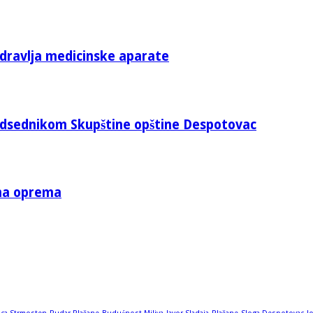
zdravlja medicinske aparate
edsednikom Skupštine opštine Despotovac
tna oprema