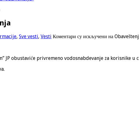
a
nja
ormacije
,
Sve vesti
,
Vesti
Коментари су искључени
на Obaveštenj
n” JP obustaviće privremeno vodosnabdevanje za korisnike u ce
a.