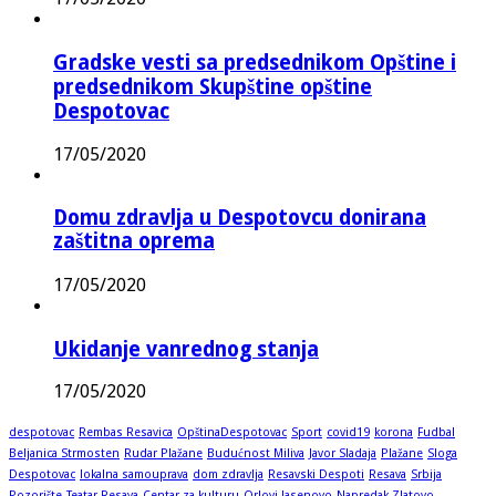
Gradske vesti sa predsednikom Opštine i
predsednikom Skupštine opštine
Despotovac
17/05/2020
Domu zdravlja u Despotovcu donirana
zaštitna oprema
17/05/2020
Ukidanje vanrednog stanja
17/05/2020
despotovac
Rembas Resavica
OpštinaDespotovac
Sport
covid19
korona
Fudbal
Beljanica Strmosten
Rudar Plažane
Budućnost Miliva
Javor Sladaja
Plažane
Sloga
Despotovac
lokalna samouprava
dom zdravlja
Resavski Despoti
Resava
Srbija
Pozorište
Teatar Resava
Centar za kulturu
Orlovi Jasenovo
Napredak Zlatovo