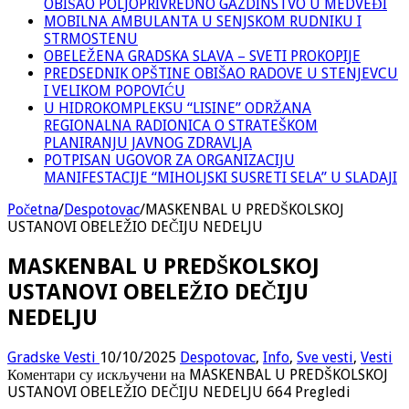
OBIŠAO POLJOPRIVREDNO GAZDINSTVO U MEDVEĐI
MOBILNA AMBULANTA U SENJSKOM RUDNIKU I
STRMOSTENU
OBELEŽENA GRADSKA SLAVA – SVETI PROKOPIJE
PREDSEDNIK OPŠTINE OBIŠAO RADOVE U STENJEVCU
I VELIKOM POPOVIĆU
U HIDROKOMPLEKSU “LISINE” ODRŽANA
REGIONALNA RADIONICA O STRATEŠKOM
PLANIRANJU JAVNOG ZDRAVLJA
POTPISAN UGOVOR ZA ORGANIZACIJU
MANIFESTACIJE “MIHOLJSKI SUSRETI SELA” U SLADAJI
Početna
/
Despotovac
/
MASKENBAL U PREDŠKOLSKOJ
USTANOVI OBELEŽIO DEČIJU NEDELJU
MASKENBAL U PREDŠKOLSKOJ
USTANOVI OBELEŽIO DEČIJU
NEDELJU
Gradske Vesti
10/10/2025
Despotovac
,
Info
,
Sve vesti
,
Vesti
Коментари су искључени
на MASKENBAL U PREDŠKOLSKOJ
USTANOVI OBELEŽIO DEČIJU NEDELJU
664 Pregledi