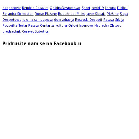
despotovac
Rembas Resavica
OpštinaDespotovac
Sport
covid19
korona
Fudbal
Beljanica Strmosten
Rudar Plažane
Budućnost Miliva
Javor Sladaja
Plažane
Sloga
Despotovac
lokalna samouprava
dom zdravlja
Resavski Despoti
Resava
Srbija
Pozorište
Teatar Resava
Centar za kulturu
Orlovi Jasenovo
Napredak Zlatovo
predsednik
Resavac Subotica
Pridružite nam se na Facebook-u