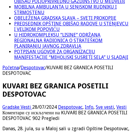
OBIŠAO POLJOPRIVREDNO GAZDINSTVO U MEDVEĐI
MOBILNA AMBULANTA U SENJSKOM RUDNIKU I
STRMOSTENU
OBELEŽENA GRADSKA SLAVA – SVETI PROKOPIJE
PREDSEDNIK OPŠTINE OBIŠAO RADOVE U STENJEVCU
I VELIKOM POPOVIĆU
U HIDROKOMPLEKSU “LISINE” ODRŽANA
REGIONALNA RADIONICA O STRATEŠKOM
PLANIRANJU JAVNOG ZDRAVLJA
POTPISAN UGOVOR ZA ORGANIZACIJU
MANIFESTACIJE “MIHOLJSKI SUSRETI SELA” U SLADAJI
Početna
/
Despotovac
/
KUVARI BEZ GRANICA POSETILI
DESPOTOVAC
KUVARI BEZ GRANICA POSETILI
DESPOTOVAC
Gradske Vesti
28/07/2024
Despotovac
,
Info
,
Sve vesti
,
Vesti
Коментари су искључени
на KUVARI BEZ GRANICA POSETILI
DESPOTOVAC
902 Pregledi
Danas, 28. jula, su u Maloj sali u zgradi Opštine Despotovac,