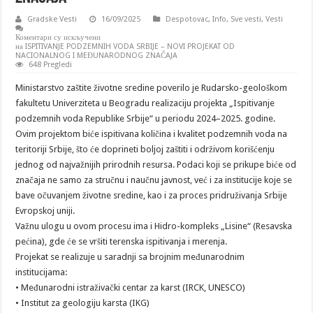
Gradske Vesti
16/09/2025
Despotovac
,
Info
,
Sve vesti
,
Vesti
Коментари су искључени
на ISPITIVANJE PODZEMNIH VODA SRBIJE – NOVI PROJEKAT OD
NACIONALNOG I MEĐUNARODNOG ZNAČAJA
648 Pregledi
Ministarstvo zaštite životne sredine poverilo je Rudarsko-geološkom
fakultetu Univerziteta u Beogradu realizaciju projekta „Ispitivanje
podzemnih voda Republike Srbije“ u periodu 2024–2025. godine.
Ovim projektom biće ispitivana količina i kvalitet podzemnih voda na
teritoriji Srbije, što će doprineti boljoj zaštiti i održivom korišćenju
jednog od najvažnijih prirodnih resursa. Podaci koji se prikupe biće od
značaja ne samo za stručnu i naučnu javnost, već i za institucije koje se
bave očuvanjem životne sredine, kao i za proces pridruživanja Srbije
Evropskoj uniji.
Važnu ulogu u ovom procesu ima i Hidro-kompleks „Lisine“ (Resavska
pećina), gde će se vršiti terenska ispitivanja i merenja.
Projekat se realizuje u saradnji sa brojnim međunarodnim
institucijama:
• Međunarodni istraživački centar za karst (IRCK, UNESCO)
• Institut za geologiju karsta (IKG)