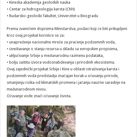
• Kineska akademija geoloških nauka
• Centar za hidrogeologiju karsta (CKH)
• Rudarsko-geološki fakultet, Univerzitet u Beogradu
Prema zvaničnim dopisima Ministarstva, podaci koji će biti prikupljeni
kroz ovaj projekat koristiće se za:
• unapređenje nacionalne mreže za praćenje podzemnih voda,
• izveštavanje o stanju resursa u skladu sa evropskim propisima,
• uključivanje Srbije u međunarodnu razmenu podataka,
• bolju zaštitu izvora vodosnabdevanja i prirodnih ekosistema.
Ovaj zajednički projekat Srbije i Kine u oblasti istraživanja karsta i
podzemnih voda predstavlja značajan korak u očuvanju prirode,
smanjenju rizika od klimatskih promena i jačanju naučne saradnje na
međunarodnom nivou.
Očuvanje vode znači očuvanje života.