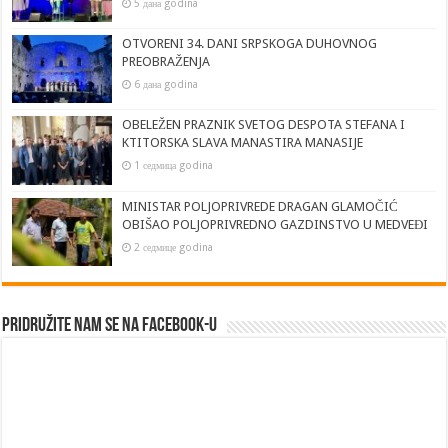
5 дана godina
OTVORENI 34. DANI SRPSKOGA DUHOVNOG
PREOBRAŽENJA
6 дана godina
OBELEŽEN PRAZNIK SVETOG DESPOTA STEFANA I
KTITORSKA SLAVA MANASTIRA MANASIJE
1 седмица godina
MINISTAR POLJOPRIVREDE DRAGAN GLAMOČIĆ
OBIŠAO POLJOPRIVREDNO GAZDINSTVO U MEDVEĐI
2 седмице godina
Pridružite nam se na Facebook-u