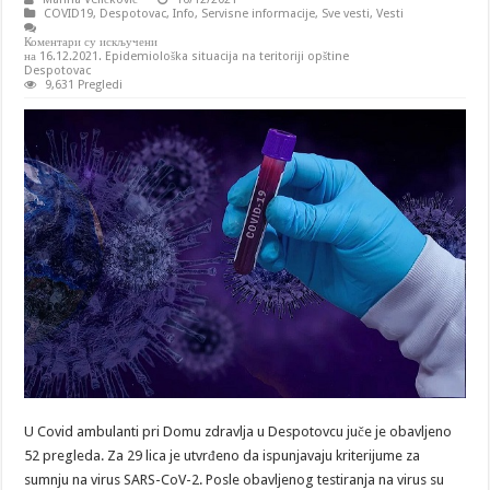
COVID19
,
Despotovac
,
Info
,
Servisne informacije
,
Sve vesti
,
Vesti
Коментари су искључени
на 16.12.2021. Epidemiološka situacija na teritoriji opštine
Despotovac
9,631 Pregledi
U Covid ambulanti pri Domu zdravlja u Despotovcu juče je obavljeno
52 pregleda. Za 29 lica je utvrđeno da ispunjavaju kriterijume za
sumnju na virus SARS-CoV-2. Posle obavljenog testiranja na virus su