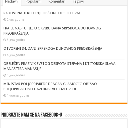
Nedavni
Popularni
Komentari
Tagovi
RADOVI NA TERITORIJI OPŠTINE DESPOTOVAC
2 сата godina
FRAJLE NASTUPILE U OKVIRU DANA SRPSKOGA DUHOVNOG
PREOBRAŽENJA
3 дана godina
OTVORENI 34. DANI SRPSKOGA DUHOVNOG PREOBRAŽENJA
4 дана godina
OBELEŽEN PRAZNIK SVETOG DESPOTA STEFANA I KTITORSKA SLAVA
MANASTIRA MANASIJE
5 дана godina
MINISTAR POLJOPRIVREDE DRAGAN GLAMOČIĆ OBIŠAO
POLJOPRIVREDNO GAZDINSTVO U MEDVEĐI
1 седмица godina
Pridružite nam se na Facebook-u