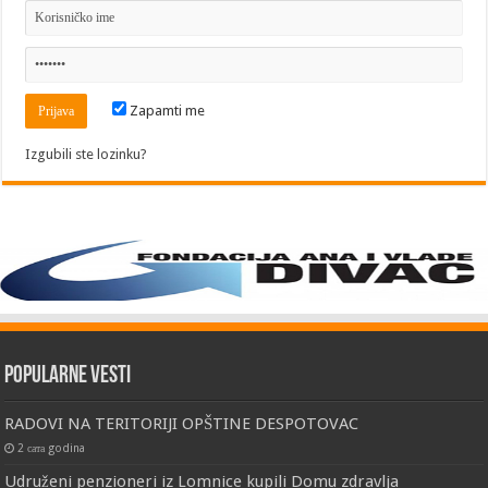
Zapamti me
Izgubili ste lozinku?
Popularne vesti
RADOVI NA TERITORIJI OPŠTINE DESPOTOVAC
2 сата godina
Udruženi penzioneri iz Lomnice kupili Domu zdravlja