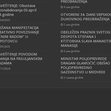
PREOBRAŽENJA
VEŠTENJE: Obustava
4 дана godina
osnabdevanja 03.april
3.godine
OTVORENI 34. DANI SRPSKO
DUHOVNOG PREOBRAŽENJA
/04/2023
5 дана godina
ŽANA MANIFESTACIJA
EATIVNO POVEZIVANJE
OBELEŽEN PRAZNIK SVETOG
ČNIM RADOM“ U
DESPOTA STEFANA I
SPOTOVCU
KTITORSKA SLAVA MANASTI
MANASIJE
/09/2025
6 дана godina
AVEŠTENJE POVODOM
ANJA NA PASULJANSKIM
MINISTAR POLJOPRIVREDE
VADAMA
DRAGAN GLAMOČIĆ OBIŠAO
POLJOPRIVREDNO
/11/2024
GAZDINSTVO U MEDVEĐI
2 седмице godina