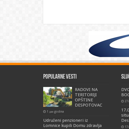
Popularne vesti
Slu
RADOVI NA
DV
TERITORIJI
BO
OPŠTINE
27
DESPOTOVAC
17.
1 дан godina
situ
Udruženi penzioneri iz
Des
Lomnice kupili Domu zdravlja
17