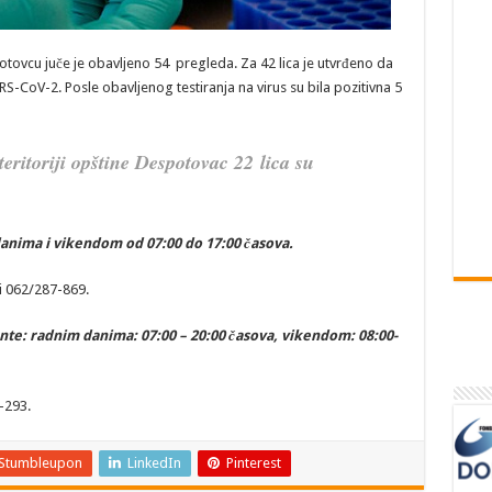
tovcu juče je obavljeno 54 pregleda. Za 42 lica je utvrđeno da
RS-CoV-2. Posle obavljenog testiranja na virus su bila pozitivna 5
eritoriji opštine Despotovac
22
lica su
nima i vikendom od 07:00 do 17:00 časova.
i 062/287-869.
nte:
radnim danima: 07:00 – 20:00 časova,
vikendom: 08:00-
-293.
Stumbleupon
LinkedIn
Pinterest