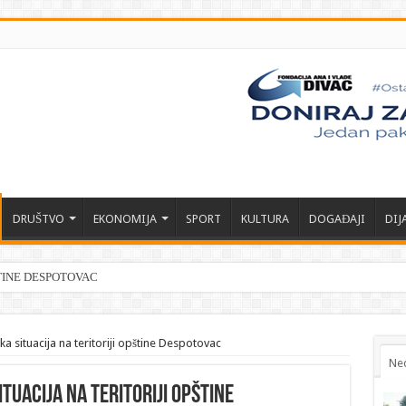
DRUŠTVO
EKONOMIJA
SPORT
KULTURA
DOGAĐAJI
DIJ
TINE DESPOTOVAC
a situacija na teritoriji opštine Despotovac
Ne
tuacija na teritoriji opštine