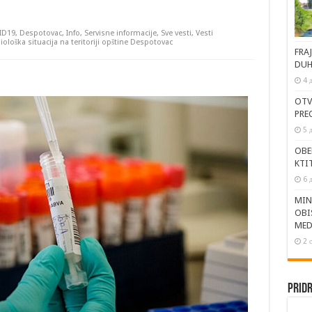
ID19
,
Despotovac
,
Info
,
Servisne informacije
,
Sve vesti
,
Vesti
ološka situacija na teritoriji opštine Despotovac
FRA
DUH
4 
OTV
PRE
5 
OBE
KTI
6 
MIN
OBI
MED
2 
Pridr