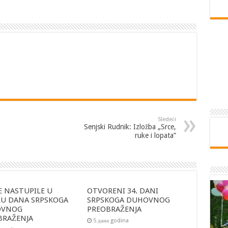
Sledeći
Senjski Rudnik: Izložba „Srce,
ruke i lopata”
E NASTUPILE U
OTVORENI 34. DANI
RU DANA SRPSKOGA
SRPSKOGA DUHOVNOG
OVNOG
PREOBRAŽENJA
BRAŽENJA
5 дана godina