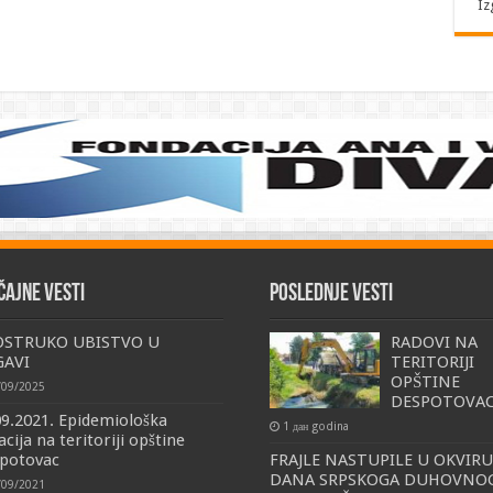
Iz
čajne vesti
Poslednje vesti
OSTRUKO UBISTVO U
RADOVI NA
GAVI
TERITORIJI
OPŠTINE
/09/2025
DESPOTOVA
09.2021. Epidemiološka
1 дан godina
acija na teritoriji opštine
potovac
FRAJLE NASTUPILE U OKVIRU
DANA SRPSKOGA DUHOVNO
/09/2021