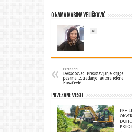
O nama Marina Veličković
Prethodni
Despotovac: Predstavljanje knjige
pesama ,,Stradanje” autora Jelene
Kovačević
Povezane vesti
FRAJL
OKVI
DUH
PREO