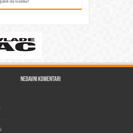
gubili ste lozinku?
Nedavni komentari
C
G