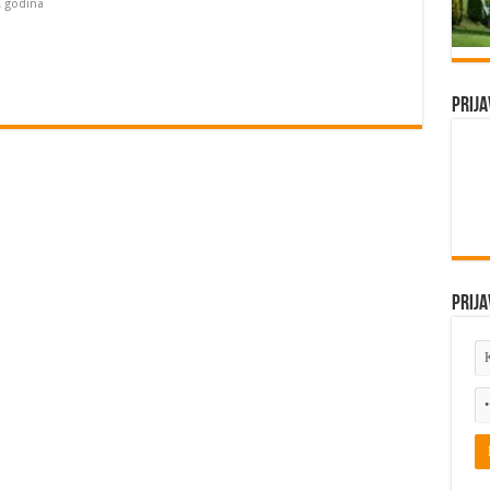
а godina
Prija
Prija