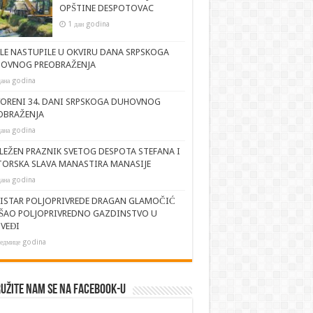
OPŠTINE DESPOTOVAC
1 дан godina
JLE NASTUPILE U OKVIRU DANA SRPSKOGA
OVNOG PREOBRAŽENJA
дана godina
ORENI 34. DANI SRPSKOGA DUHOVNOG
OBRAŽENJA
дана godina
LEŽEN PRAZNIK SVETOG DESPOTA STEFANA I
TORSKA SLAVA MANASTIRA MANASIJE
дана godina
ISTAR POLJOPRIVREDE DRAGAN GLAMOČIĆ
ŠAO POLJOPRIVREDNO GAZDINSTVO U
VEĐI
седмице godina
užite nam se na Facebook-u