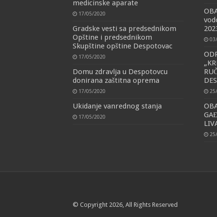
medicinske aparate
OBA
17/05/2020
vod
Gradske vesti sa predsednikom
202
Opštine i predsednikom
03
Skupštine opštine Despotovac
ODR
17/05/2020
„KR
Domu zdravlja u Despotovcu
RU
donirana zaštitna oprema
DE
17/05/2020
25
Ukidanje vanrednog stanja
OB
GAĐ
17/05/2020
LI
25
© Copyright 2026, All Rights Reserved