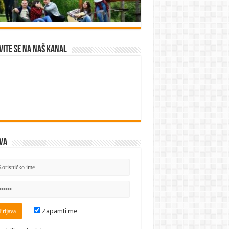
vite se na naš kanal
va
Zapamti me