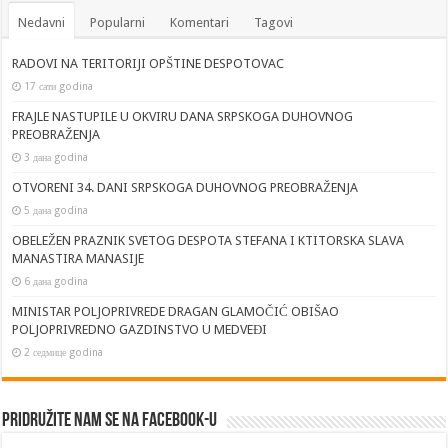
Nedavni
Popularni
Komentari
Tagovi
RADOVI NA TERITORIJI OPŠTINE DESPOTOVAC
17 сати godina
FRAJLE NASTUPILE U OKVIRU DANA SRPSKOGA DUHOVNOG
PREOBRAŽENJA
3 дана godina
OTVORENI 34. DANI SRPSKOGA DUHOVNOG PREOBRAŽENJA
5 дана godina
OBELEŽEN PRAZNIK SVETOG DESPOTA STEFANA I KTITORSKA SLAVA
MANASTIRA MANASIJE
6 дана godina
MINISTAR POLJOPRIVREDE DRAGAN GLAMOČIĆ OBIŠAO
POLJOPRIVREDNO GAZDINSTVO U MEDVEĐI
2 седмице godina
Pridružite nam se na Facebook-u