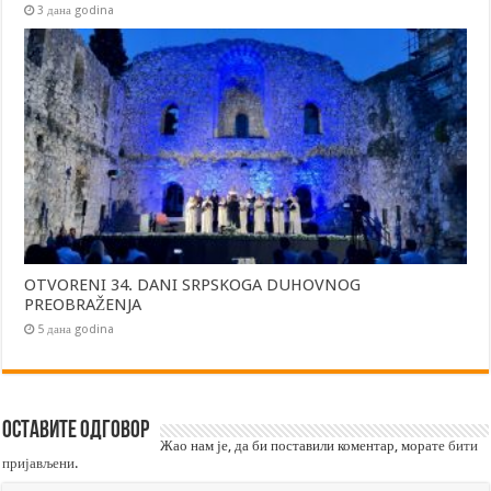
3 дана godina
OTVORENI 34. DANI SRPSKOGA DUHOVNOG
PREOBRAŽENJA
5 дана godina
Оставите одговор
Жао нам је, да би поставили коментар, морате
бити
пријављени
.